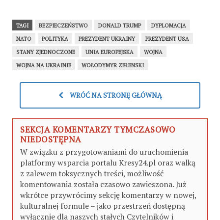
TAGI
BEZPIECZEŃSTWO
DONALD TRUMP
DYPLOMACJA
NATO
POLITYKA
PREZYDENT UKRAINY
PREZYDENT USA
STANY ZJEDNOCZONE
UNIA EUROPEJSKA
WOJNA
WOJNA NA UKRAINIE
WOŁODYMYR ZEŁENSKI
WRÓĆ NA STRONĘ GŁÓWNĄ
SEKCJA KOMENTARZY TYMCZASOWO
NIEDOSTĘPNA
W związku z przygotowaniami do uruchomienia
platformy wsparcia portalu Kresy24.pl oraz walką
z zalewem toksycznych treści, możliwość
komentowania została czasowo zawieszona. Już
wkrótce przywrócimy sekcję komentarzy w nowej,
kulturalnej formule – jako przestrzeń dostępną
wyłącznie dla naszych stałych Czytelników i