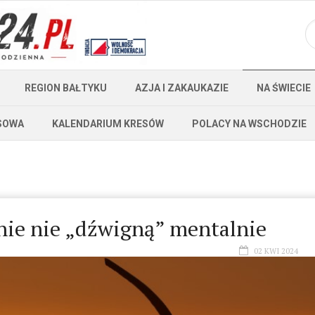
REGION BAŁTYKU
AZJA I ZAKAUKAZIE
NA ŚWIECIE
SOWA
KALENDARIUM KRESÓW
POLACY NA WSCHODZIE
nie nie „dźwigną” mentalnie
02 KWI 2024