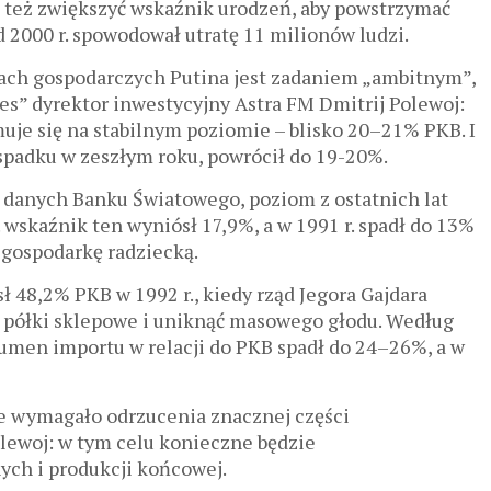
też zwiększyć wskaźnik urodzeń, aby powstrzymać
d 2000 r. spowodował utratę 11 milionów ludzi.
ach gospodarczych Putina jest zadaniem „ambitnym”,
” dyrektor inwestycyjny Astra FM Dmitrij Polewoj:
muje się na stabilnym poziomie – blisko 20–21% PKB. I
 spadku w zeszłym roku, powrócił do 19-20%.
 danych Banku Światowego, poziom z ostatnich lat
 wskaźnik ten wyniósł 17,9%, a w 1991 r. spadł do 13%
 gospodarkę radziecką.
 48,2% PKB w 1992 r., kiedy rząd Jegora Gajdara
ić półki sklepowe i uniknąć masowego głodu. Według
olumen importu w relacji do PKB spadł do 24–26%, a w
e wymagało odrzucenia znacznej części
lewoj: w tym celu konieczne będzie
ch i produkcji końcowej.