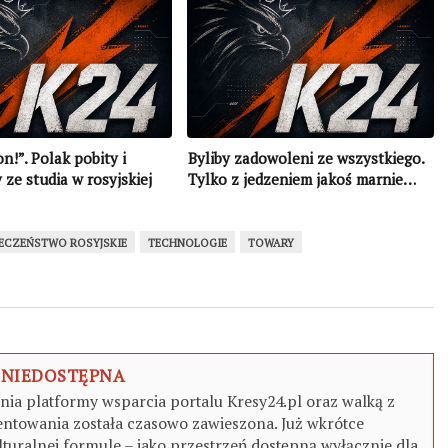
n!”. Polak pobity i
Byliby zadowoleni ze wszystkiego.
ze studia w rosyjskiej
Tylko z jedzeniem jakoś marnie…
O)
ECZEŃSTWO ROSYJSKIE
TECHNOLOGIE
TOWARY
 NIEDOSTĘPNA
a platformy wsparcia portalu Kresy24.pl oraz walką z
ntowania została czasowo zawieszona. Już wkrótce
turalnej formule – jako przestrzeń dostępną wyłącznie dla