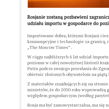
Rosjanie zostaną pozbawieni zagranic
udziału importu w gospodarce do poz
Importowane dobra, którymi Rosjani cieszy
konsumpcyjne i technologie za granicą, 
„
The Moscow Times”
.
W ciągu najbliższych 6 lat udział import
poziomu w całej nowożytnej historii kra
Putin podczs swojego przesłania do Zgro
obietnic złożonych obywatelom na piątą
Z materiałów znajdujących się na stroni
ministrów, że do 2030 roku wyprowadzą g
względem gospodarczym (według parytetu
Rosja ma być zamowystarczalna, ma się 