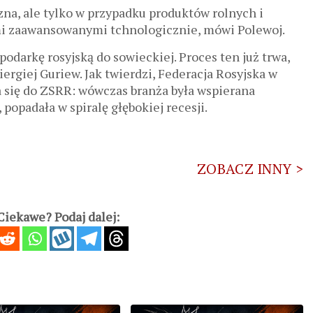
czna, ale tylko w przypadku produktów rolnych i
qmi zaawansowanymi tchnologicznie, mówi Polewoj.
podarkę rosyjską do sowieckiej. Proces ten już trwa,
iergiej Guriew
. Jak twierdzi, Federacja Rosyjska w
a się do ZSRR: wówczas branża była wspierana
 popadała w spiralę głębokiej recesji.
ZOBACZ INNY >
iekawe? Podaj dalej: