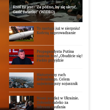
Ktoś tu jest! "Za późno, by się ukryć.
Gasić światło!" (WIDEO)
To nastąpi już w sierpniu!
Kończą naprowadzanie
Propagandysta Putina
zmienia ton! „Obudźcie się!
Piekło przyjdzie
błyskawicznie”
Historyczny ruch
Zełenskiego. Celem
najwierniejszy sojusznik
Putina w Europie
Nowy sondaż w Ukrainie.
Zełenski daleko za
liderami zaufania