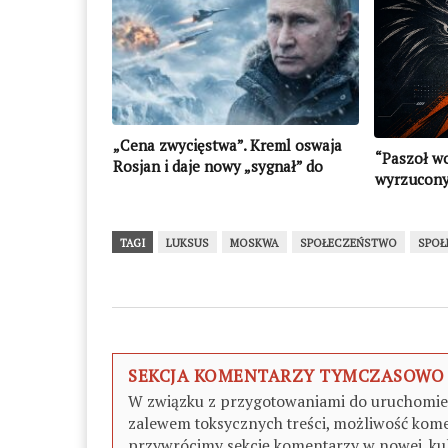
„Cena zwycięstwa”. Kreml oswaja
“Paszoł wo
Rosjan i daje nowy „sygnał” do
wyrzucony 
wojny!
TV (WIDE
TAGI
LUKSUS
MOSKWA
SPOŁECZEŃSTWO
SPOŁ
SEKCJA KOMENTARZY TYMCZASOWO
W związku z przygotowaniami do uruchomieni
zalewem toksycznych treści, możliwość kome
przywrócimy sekcję komentarzy w nowej, kul