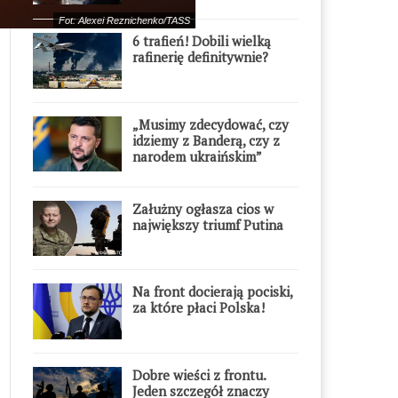
Fot: Alexei Reznichenko/TASS
6 trafień! Dobili wielką
rafinerię definitywnie?
„Musimy zdecydować, czy
idziemy z Banderą, czy z
narodem ukraińskim”
Załużny ogłasza cios w
największy triumf Putina
Na front docierają pociski,
za które płaci Polska!
Dobre wieści z frontu.
Jeden szczegół znaczy