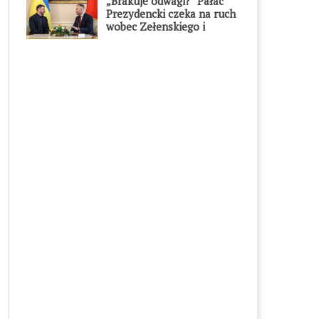
„Brakuje odwagi?” Pałac
Prezydencki czeka na ruch
wobec Zełenskiego i
Orderu Orła Białego