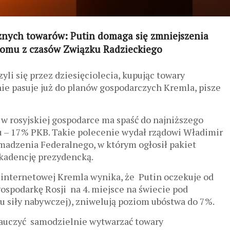
znych towarów: Putin domaga się zmniejszenia
iomu z czasów Związku Radzieckiego
li się przez dziesięciolecia, kupując towary
nie pasuje już do planów gospodarczych Kremla, pisze
u w rosyjskiej gospodarce ma spaść do najniższego
ju – 17% PKB. Takie polecenie wydał rządowi Władimir
madzenia Federalnego, w którym ogłosił pakiet
 kadencję prezydencką.
e internetowej Kremla wynika, że Putin oczekuje od
ospodarkę Rosji na 4. miejsce na świecie pod
 siły nabywczej), zniwelują poziom ubóstwa do 7%.
nauczyć samodzielnie wytwarzać towary