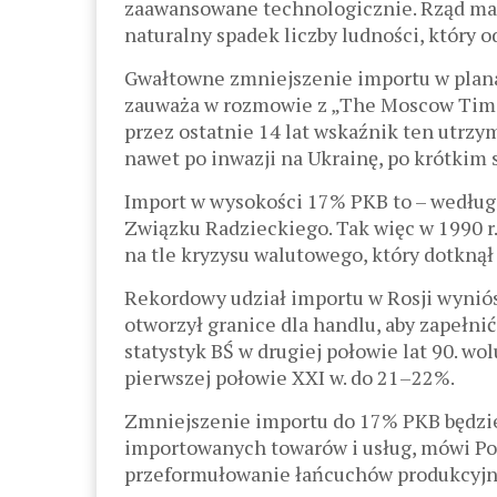
zaawansowane technologicznie. Rząd ma 
naturalny spadek liczby ludności, który o
Gwałtowne zmniejszenie importu w plan
zauważa w rozmowie z „The Moscow Times
przez ostatnie 14 lat wskaźnik ten utrzy
nawet po inwazji na Ukrainę, po krótkim
Import w wysokości 17% PKB to – według
Związku Radzieckiego. Tak więc w 1990 r.
na tle kryzysu walutowego, który dotknął
Rekordowy udział importu w Rosji wyniósł
otworzył granice dla handlu, aby zapełn
statystyk BŚ w drugiej połowie lat 90. w
pierwszej połowie XXI w. do 21–22%.
Zmniejszenie importu do 17% PKB będzi
importowanych towarów i usług, mówi Po
przeformułowanie łańcuchów produkcyjny