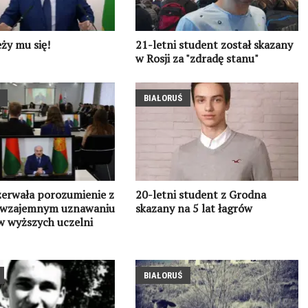
eży mu się!
21-letni student został skazany
w Rosji za "zdradę stanu"
BIAŁORUŚ
zerwała porozumienie z
20-letni student z Grodna
 wzajemnym uznawaniu
skazany na 5 lat łagrów
 wyższych uczelni
BIAŁORUŚ