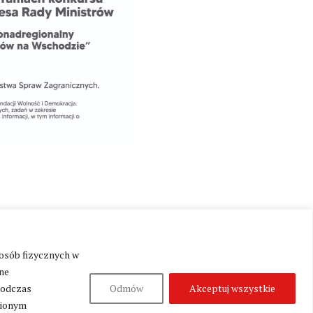
 osób fizycznych w
Produkcja:
Fundacja Wolność i Demokracja
ne
podczas
Odmów
Akceptuj wszystkie
nionym