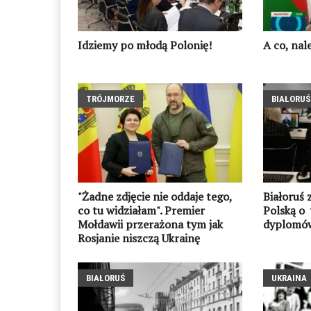
Idziemy po młodą Polonię!
A co, nal
TRÓJMORZE
BIAŁORUŚ
"Żadne zdjęcie nie oddaje tego,
Białoruś 
co tu widziałam". Premier
Polską o
Mołdawii przerażona tym jak
dyplomów
Rosjanie niszczą Ukrainę
BIAŁORUŚ
UKRAINA