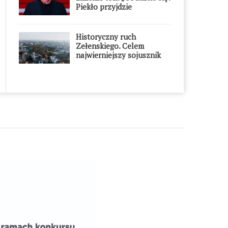
Piekło przyjdzie
błyskawicznie”
Historyczny ruch
Zełenskiego. Celem
najwierniejszy sojusznik
Putina w Europie