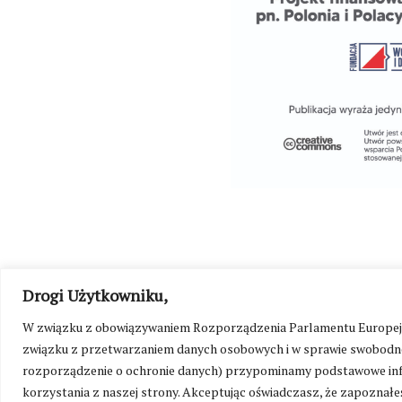
Drogi Użytkowniku,
W związku z obowiązywaniem Rozporządzenia Parlamentu Europejskie
©
Kresy24.pl
2026. Wszelkie Prawa Zastrzeżone.
O nas i Ko
związku z przetwarzaniem danych osobowych i w sprawie swobodne
rozporządzenie o ochronie danych) przypominamy podstawowe inf
korzystania z naszej strony. Akceptując oświadczasz, że zapoznałeś