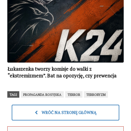
Łukaszenka tworzy komisje do walki z
“ekstremizmem”. Bat na opozycję, czy prewencja
przeciwko Putinowi?
TAGI
PROPAGANDA ROSYJSKA
TERROR
TERRORYZM
WRÓĆ NA STRONĘ GŁÓWNĄ