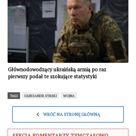
Głównodowodzący ukraińską armią po raz
pierwszy podał te szokujące statystyki
TAGI
OŁEKSANDR SYRSKI
WOJNA
WRÓĆ NA STRONĘ GŁÓWNĄ
SEKCJA KOMENTARZY TYMCZASOWO