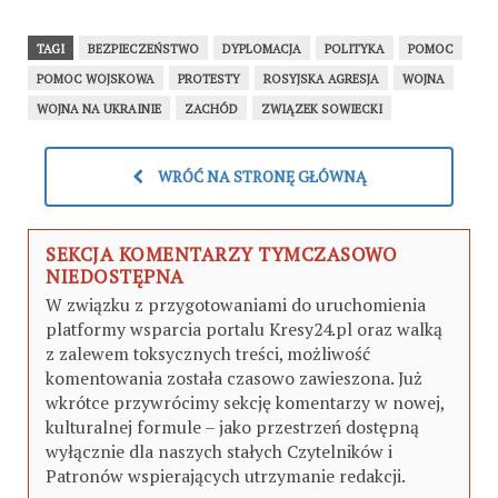
TAGI
BEZPIECZEŃSTWO
DYPLOMACJA
POLITYKA
POMOC
POMOC WOJSKOWA
PROTESTY
ROSYJSKA AGRESJA
WOJNA
WOJNA NA UKRAINIE
ZACHÓD
ZWIĄZEK SOWIECKI
WRÓĆ NA STRONĘ GŁÓWNĄ
SEKCJA KOMENTARZY TYMCZASOWO
NIEDOSTĘPNA
W związku z przygotowaniami do uruchomienia
platformy wsparcia portalu Kresy24.pl oraz walką
z zalewem toksycznych treści, możliwość
komentowania została czasowo zawieszona. Już
wkrótce przywrócimy sekcję komentarzy w nowej,
kulturalnej formule – jako przestrzeń dostępną
wyłącznie dla naszych stałych Czytelników i
Patronów wspierających utrzymanie redakcji.