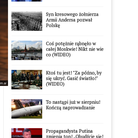
Syn kresowego żołnierza
Armii Andersa pozwał
Polskę
Coś potężnie rąbnęło w
całej Moskwie! Nikt nie wie
co (WIDEO)
Ktoś tu jest! "Za późno, by
się ukryć. Gasić światło!"
(WIDEO)
am.ai
To nastąpi już w sierpniu!
Kończą naprowadzanie
Propagandysta Putina
zmienia ton! „Obudźcie się!