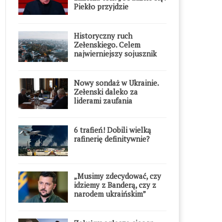
Piekło przyjdzie
błyskawicznie”
Historyczny ruch
Zełenskiego. Celem
najwierniejszy sojusznik
Putina w Europie
Nowy sondaż w Ukrainie.
Zełenski daleko za
liderami zaufania
6 trafień! Dobili wielką
rafinerię definitywnie?
„Musimy zdecydować, czy
idziemy z Banderą, czy z
narodem ukraińskim”