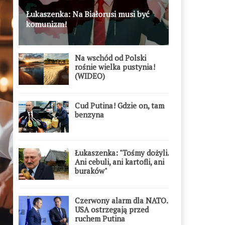
Łukaszenka: Na Białorusi musi być
komunizm!
Na wschód od Polski
rośnie wielka pustynia!
(WIDEO)
Cud Putina! Gdzie on, tam
benzyna
Łukaszenka: "Tośmy dożyli.
Ani cebuli, ani kartofli, ani
buraków"
Czerwony alarm dla NATO.
USA ostrzegają przed
ruchem Putina