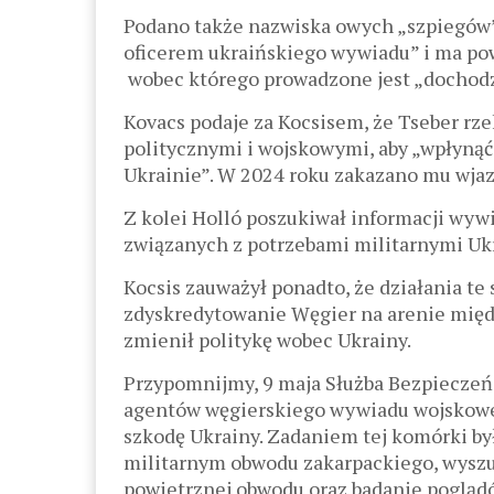
Podano także nazwiska owych „szpiegów”.
oficerem ukraińskiego wywiadu” i ma powi
wobec którego prowadzone jest „dochodz
Kovacs podaje za Kocsisem, że Tseber rz
politycznymi i wojskowymi, aby „wpłynąć
Ukrainie”. W 2024 roku zakazano mu wjaz
Z kolei Holló poszukiwał informacji wyw
związanych z potrzebami militarnymi Ukr
Kocsis zauważył ponadto, że działania te
zdyskredytowanie Węgier na arenie międz
zmienił politykę wobec Ukrainy.
Przypomnijmy, 9 maja Służba Bezpieczeń
agentów węgierskiego wywiadu wojskoweg
szkodę Ukrainy. Zadaniem tej komórki by
militarnym obwodu zakarpackiego, wyszu
powietrznej obwodu oraz badanie pogląd