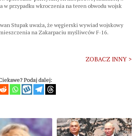
ia w przypadku wkroczenia na teren obwodu wojsk
Iwan Stupak uważa, że ​​węgierski wywiad wojskowy
zmieszczenia na Zakarpaciu myśliwców F-16.
ZOBACZ INNY >
iekawe? Podaj dalej: