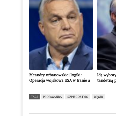
Meandry orbanowskiej logiki:
Idą wybor
Operacja wojskowa USA w Iranie a
tandetną 
wznowienie przez Ukrainę dostaw
ropy rurociągiem Przyjaźń
TAGI
PROPAGANDA
SZPIEGOSTWO
WĘGRY