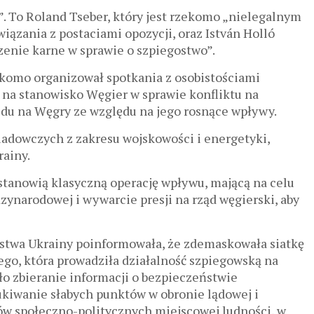
 To Roland Tseber, który jest rzekomo „nielegalnym
ązania z postaciami opozycji, oraz István Holló
enie karne w sprawie o szpiegostwo”.
ekomo organizował spotkania z osobistościami
 na stanowisko Węgier w sprawie konfliktu na
du na Węgry ze względu na jego rosnące wpływy.
iadowczych z zakresu wojskowości i energetyki,
ainy.
 stanowią klasyczną operację wpływu, mającą na celu
ynarodowej i wywarcie presji na rząd węgierski, aby
stwa Ukrainy poinformowała, że zdemaskowała siatkę
o, która prowadziła działalność szpiegowską na
ło zbieranie informacji o bezpieczeństwie
kiwanie słabych punktów w obronie lądowej i
ów społeczno-politycznych miejscowej ludności, w