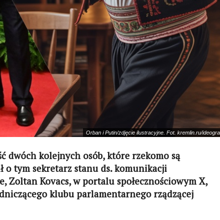
Orban i Putin/zdjęcie ilustracyjne. Fot. kremlin.ru/ideogr
ść dwóch kolejnych osób, które rzekomo są
 o tym sekretarz stanu ds. komunikacji
, Zoltan Kovacs, w portalu społecznościowym X,
odniczącego klubu parlamentarnego rządzącej