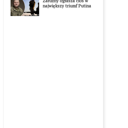
Załużny ogłasza cios w
największy triumf Putina