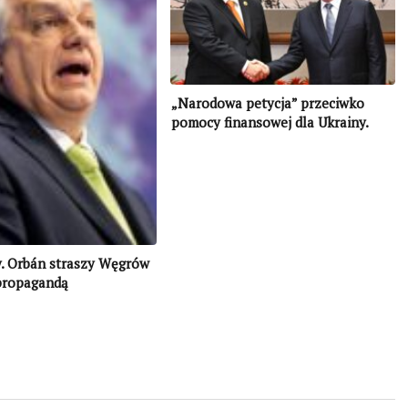
„Narodowa petycja” przeciwko
pomocy finansowej dla Ukrainy.
Orbán lansuje proputinowską
narrację przedwyborczą
y. Orbán straszy Węgrów
propagandą