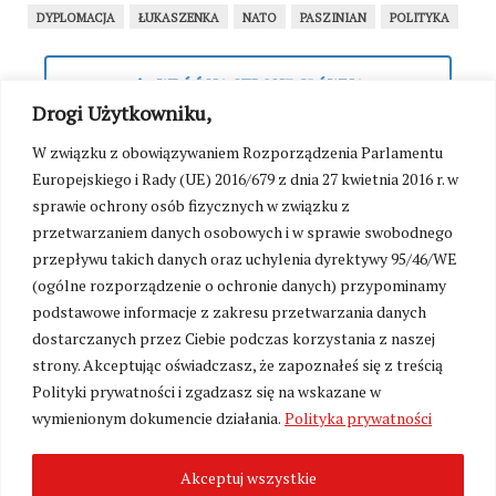
DYPLOMACJA
ŁUKASZENKA
NATO
PASZINIAN
POLITYKA
WRÓĆ NA STRONĘ GŁÓWNĄ
Drogi Użytkowniku,
W związku z obowiązywaniem Rozporządzenia Parlamentu
SEKCJA KOMENTARZY TYMCZASOWO
Europejskiego i Rady (UE) 2016/679 z dnia 27 kwietnia 2016 r. w
NIEDOSTĘPNA
sprawie ochrony osób fizycznych w związku z
W związku z przygotowaniami do uruchomienia
przetwarzaniem danych osobowych i w sprawie swobodnego
platformy wsparcia portalu Kresy24.pl oraz walką
przepływu takich danych oraz uchylenia dyrektywy 95/46/WE
z zalewem toksycznych treści, możliwość
(ogólne rozporządzenie o ochronie danych) przypominamy
komentowania została czasowo zawieszona. Już
wkrótce przywrócimy sekcję komentarzy w nowej,
podstawowe informacje z zakresu przetwarzania danych
kulturalnej formule – jako przestrzeń dostępną
dostarczanych przez Ciebie podczas korzystania z naszej
wyłącznie dla naszych stałych Czytelników i
strony. Akceptując oświadczasz, że zapoznałeś się z treścią
Patronów wspierających utrzymanie redakcji.
Polityki prywatności i zgadzasz się na wskazane w
wymienionym dokumencie działania.
Polityka prywatności
Akceptuj wszystkie