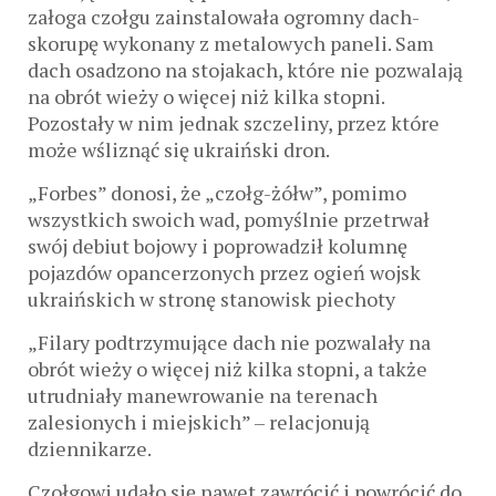
załoga czołgu zainstalowała ogromny dach-
skorupę wykonany z metalowych paneli. Sam
dach osadzono na stojakach, które nie pozwalają
na obrót wieży o więcej niż kilka stopni.
Pozostały w nim jednak szczeliny, przez które
może wśliznąć się ukraiński dron.
„Forbes” donosi, że „czołg-żółw”, pomimo
wszystkich swoich wad, pomyślnie przetrwał
swój debiut bojowy i poprowadził kolumnę
pojazdów opancerzonych przez ogień wojsk
ukraińskich w stronę stanowisk piechoty
„Filary podtrzymujące dach nie pozwalały na
obrót wieży o więcej niż kilka stopni, a także
utrudniały manewrowanie na terenach
zalesionych i miejskich” – relacjonują
dziennikarze.
Czołgowi udało się nawet zawrócić i powrócić do