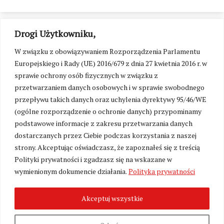
Drogi Użytkowniku,
W związku z obowiązywaniem Rozporządzenia Parlamentu
Europejskiego i Rady (UE) 2016/679 z dnia 27 kwietnia 2016 r. w
sprawie ochrony osób fizycznych w związku z
przetwarzaniem danych osobowych i w sprawie swobodnego
przepływu takich danych oraz uchylenia dyrektywy 95/46/WE
(ogólne rozporządzenie o ochronie danych) przypominamy
podstawowe informacje z zakresu przetwarzania danych
dostarczanych przez Ciebie podczas korzystania z naszej
strony. Akceptując oświadczasz, że zapoznałeś się z treścią
Polityki prywatności i zgadzasz się na wskazane w
Zmień ustawienia cookies
wymienionym dokumencie działania.
Polityka prywatności
Akceptuj wszystkie
©
Kresy24.pl
2026. Wszelkie Prawa Zastrzeżone.
O nas i Kontakt
|
Polityka prywatności