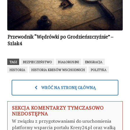
Przewodnik “Wędrówki po Grodzieńszczyźnie” –
Szlak4
TAGI
BEZPIECZEŃSTWO
BIAŁORUSINI
EMIGRACJA
HISTORIA
HISTORIA KRESÓW WSCHODNICH
POLITYKA
WRÓĆ NA STRONĘ GŁÓWNĄ
SEKCJA KOMENTARZY TYMCZASOWO
NIEDOSTĘPNA
W związku z przygotowaniami do uruchomienia
platformy wsparcia portalu Kresy24.pl oraz walką