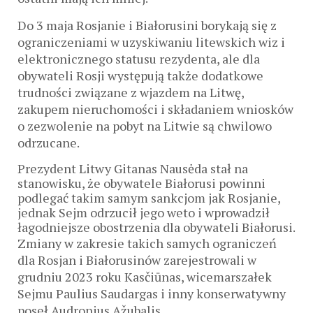
Do 3 maja Rosjanie i Białorusini borykają się z
ograniczeniami w uzyskiwaniu litewskich wiz i
elektronicznego statusu rezydenta, ale dla
obywateli Rosji występują także dodatkowe
trudności związane z wjazdem na Litwę,
zakupem nieruchomości i składaniem wniosków
o zezwolenie na pobyt na Litwie są chwilowo
odrzucane.
Prezydent Litwy Gitanas Nausėda stał na
stanowisku, że obywatele Białorusi powinni
podlegać takim samym sankcjom jak Rosjanie,
jednak Sejm odrzucił jego weto i wprowadził
łagodniejsze obostrzenia dla obywateli Białorusi.
Zmiany w zakresie takich samych ograniczeń
dla Rosjan i Białorusinów zarejestrowali w
grudniu 2023 roku Kasčiūnas, wicemarszałek
Sejmu Paulius Saudargas i inny konserwatywny
poseł Audronius Ažubalis.