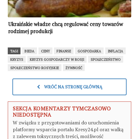
Ukraińskie władze chcą regulować ceny towarów
rodzimej produkcji
TAGI
BIEDA
CENY
FINANSE
GOSPODARKA
INFLACJA
KRYZYS
KRYZYS GOSPODARCZY W ROSJI
SPOŁECZEŃSTWO
SPOŁECZEŃSTWO ROSYJSKIE
ŻYWNOŚĆ
WRÓĆ NA STRONĘ GŁÓWNĄ
SEKCJA KOMENTARZY TYMCZASOWO
NIEDOSTĘPNA
W związku z przygotowaniami do uruchomienia
platformy wsparcia portalu Kresy24.pl oraz walką
z zalewem toksycznych treści, możliwość