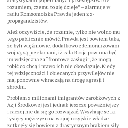
statystykami popełnianych przestępstw. Nie
rozumiem, czemu to się dzieje” – alarmuje w
radiu Komsomolska Prawda jeden z z-
propagandzistów.
Ależ oczywiście, że rozumie, tylko nie wolno mu
tego publicznie mówić. Prawda jest bowiem taka,
że byli więźniowie, dodatkowo zdemoralizowani
wojną, są przekonani, iż cała Rosja powinna być
im wdzięczna za “frontowe zasługi”, że mogą
robić co chcą i prawo ich nie obowiązuje. Kiedy
tej wdzięczności i obiecanych przywilejów nie
ma, ponownie wkraczają na drogę agresji i
zbrodni.
Problem z milionami imigrantów zarobkowych z
Azji Środkowej jest jednak jeszcze poważniejszy
i raczej nie da się go rozwiązać. Wysyłając setki
tysięcy mężczyzn na wojnę rosyjskie władze
zetknęły się bowiem z drastycznym brakiem siły