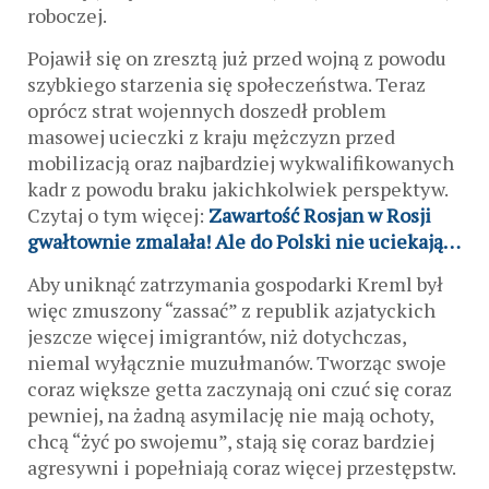
roboczej.
Pojawił się on zresztą już przed wojną z powodu
szybkiego starzenia się społeczeństwa. Teraz
oprócz strat wojennych doszedł problem
masowej ucieczki z kraju mężczyzn przed
mobilizacją oraz najbardziej wykwalifikowanych
kadr z powodu braku jakichkolwiek perspektyw.
Czytaj o tym więcej:
Zawartość Rosjan w Rosji
gwałtownie zmalała! Ale do Polski nie uciekają…
Aby uniknąć zatrzymania gospodarki Kreml był
więc zmuszony “zassać” z republik azjatyckich
jeszcze więcej imigrantów, niż dotychczas,
niemal wyłącznie muzułmanów. Tworząc swoje
coraz większe getta zaczynają oni czuć się coraz
pewniej, na żadną asymilację nie mają ochoty,
chcą “żyć po swojemu”, stają się coraz bardziej
agresywni i popełniają coraz więcej przestępstw.