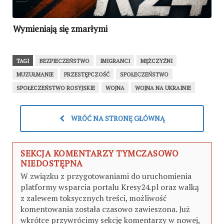
Wymieniają się zmarłymi
TAGI
BEZPIECZEŃSTWO
IMIGRANCI
MĘŻCZYŹNI
MUZUŁMANIE
PRZESTĘPCZOŚĆ
SPOŁECZEŃSTWO
SPOŁECZEŃSTWO ROSYJSKIE
WOJNA
WOJNA NA UKRAINIE
WRÓĆ NA STRONĘ GŁÓWNĄ
SEKCJA KOMENTARZY TYMCZASOWO
NIEDOSTĘPNA
W związku z przygotowaniami do uruchomienia
platformy wsparcia portalu Kresy24.pl oraz walką
z zalewem toksycznych treści, możliwość
komentowania została czasowo zawieszona. Już
wkrótce przywrócimy sekcję komentarzy w nowej,