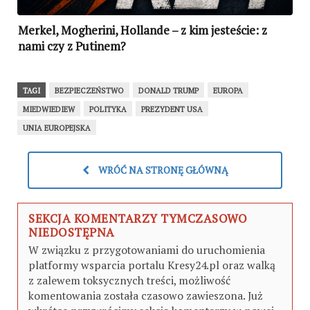
Merkel, Mogherini, Hollande – z kim jesteście: z
nami czy z Putinem?
TAGI
BEZPIECZEŃSTWO
DONALD TRUMP
EUROPA
MIEDWIEDIEW
POLITYKA
PREZYDENT USA
UNIA EUROPEJSKA
WRÓĆ NA STRONĘ GŁÓWNĄ
SEKCJA KOMENTARZY TYMCZASOWO
NIEDOSTĘPNA
W związku z przygotowaniami do uruchomienia
platformy wsparcia portalu Kresy24.pl oraz walką
z zalewem toksycznych treści, możliwość
komentowania została czasowo zawieszona. Już