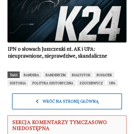
IPN o słowach Juszczenki nt. AK i UPA:
nieuprawnione, nieprawdziwe, skandaliczne
TAGI
BANDERA
BANDERYZM
BIAŁYSTOK
BOHATER
HISTORIA
POLITYKA HISTORYCZNA
SZUCHEWYCZ
UPA
WRÓĆ NA STRONĘ GŁÓWNĄ
SEKCJA KOMENTARZY TYMCZASOWO
NIEDOSTĘPNA