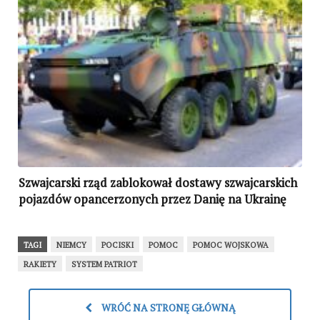
Szwajcarski rząd zablokował dostawy szwajcarskich
pojazdów opancerzonych przez Danię na Ukrainę
TAGI
NIEMCY
POCISKI
POMOC
POMOC WOJSKOWA
RAKIETY
SYSTEM PATRIOT
WRÓĆ NA STRONĘ GŁÓWNĄ