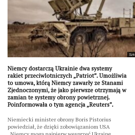
Szk
Niemcy dostarczą Ukrainie dwa systemy
rakiet przeciwlotniczych „Patriot”. Umożliwia
to umowa, którą Niemcy zawarły ze Stanami
Zjednoczonymi, że jako pierwsze otrzymają w
zamian te systemy obrony powietrznej.
Poinformowała o tym agencja „Reuters”.
Niemiecki minister obrony Boris Pistorius
powiedział, że dzięki zobowiązaniom USA
„Niemcy mogą najpierw wesprzeć Ukrainę