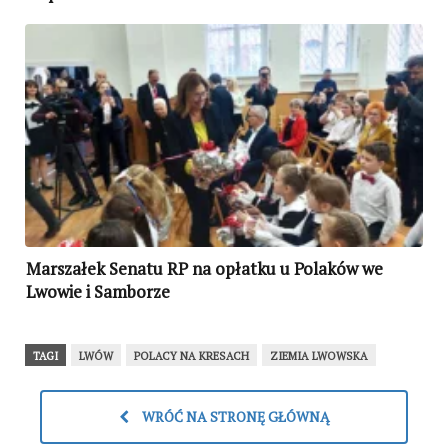
Marszałek Senatu RP na opłatku u Polaków we
Lwowie i Samborze
TAGI
LWÓW
POLACY NA KRESACH
ZIEMIA LWOWSKA
WRÓĆ NA STRONĘ GŁÓWNĄ