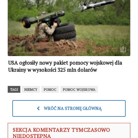
USA ogłosiły nowy pakiet pomocy wojskowej dla
Ukrainy w wysokości 325 mln dolarów
TAGI
NIEMCY
POMOC
POMOC WOJSKOWA
WRÓĆ NA STRONĘ GŁÓWNĄ
SEKCJA KOMENTARZY TYMCZASOWO
NIEDOSTĘPNA