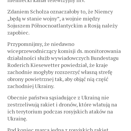
niemiecki kanał telewizyjny ntv.
Zdaniem Scholza oznaczałoby to, że Niemcy
„będą w stanie wojny”, a wojnie między
Sojuszem Północnoatlantyckim a Rosją należy
zapobiec.
Przypomnijmy, że niedawno
wiceprzewodniczący komisji ds. monitorowania
działalności służb wywiadowczych Bundestagu
Roderich Kiesewetter powiedział, że kraje
zachodnie mogłyby rozszerzyć własną strefę
obrony powietrznej tak, aby objąć nią część
zachodniej Ukrainy.
Obecnie państwa sąsiadujące z Ukrainą nie
zestrzeliwują rakiet i dronów, które wlatują na
ich terytorium podczas rosyjskich ataków na
Ukrainę.
Pod koniec marca jedna z rosyjskich rakiet