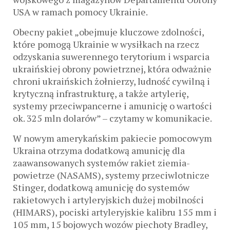
USA w ramach pomocy Ukrainie.
Obecny pakiet „obejmuje kluczowe zdolności,
które pomogą Ukrainie w wysiłkach na rzecz
odzyskania suwerennego terytorium i wsparcia
ukraińskiej obrony powietrznej, która odważnie
chroni ukraińskich żołnierzy, ludność cywilną i
krytyczną infrastrukturę, a także artylerię,
systemy przeciwpancerne i amunicję o wartości
ok. 325 mln dolarów” – czytamy w komunikacie.
W nowym amerykańskim pakiecie pomocowym
Ukraina otrzyma dodatkową amunicję dla
zaawansowanych systemów rakiet ziemia-
powietrze (NASAMS), systemy przeciwlotnicze
Stinger, dodatkową amunicję do systemów
rakietowych i artyleryjskich dużej mobilności
(HIMARS), pociski artyleryjskie kalibru 155 mm i
105 mm, 15 bojowych wozów piechoty Bradley,