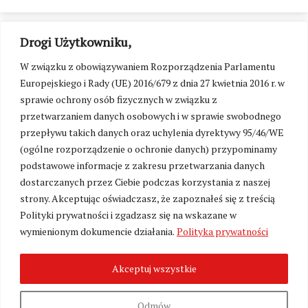
Drogi Użytkowniku,
W związku z obowiązywaniem Rozporządzenia Parlamentu
Europejskiego i Rady (UE) 2016/679 z dnia 27 kwietnia 2016 r. w
sprawie ochrony osób fizycznych w związku z
przetwarzaniem danych osobowych i w sprawie swobodnego
przepływu takich danych oraz uchylenia dyrektywy 95/46/WE
(ogólne rozporządzenie o ochronie danych) przypominamy
podstawowe informacje z zakresu przetwarzania danych
dostarczanych przez Ciebie podczas korzystania z naszej
strony. Akceptując oświadczasz, że zapoznałeś się z treścią
Polityki prywatności i zgadzasz się na wskazane w
Zmień ustawienia cookies
wymienionym dokumencie działania.
Polityka prywatności
Akceptuj wszystkie
©
Kresy24.pl
2026. Wszelkie Prawa Zastrzeżone.
O nas i Kontakt
|
Polityka prywatności
Produkcja:
Fundacja Wolność i Demokracja
Odmów