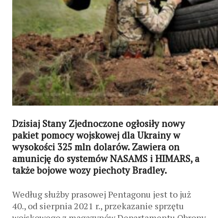
Dzisiaj Stany Zjednoczone ogłosiły nowy
pakiet pomocy wojskowej dla Ukrainy w
wysokości 325 mln dolarów. Zawiera on
amunicję do systemów NASAMS i HIMARS, a
także bojowe wozy piechoty Bradley.
Według służby prasowej Pentagonu jest to już
40., od sierpnia 2021 r., przekazanie sprzętu
wojskowego z magazynów Departamentu Obrony