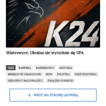
Wiatrowycz: Ukraina nie wyrzeknie się UPA
TAGI
BANDERA
BANDEROWCY
HISTORIA
MNIEJSZOŚCI NARODOWE
MSW
POLITYKA
RZEŹ WOŁYŃSKA
UKRAIŃSCY NACJONALIŚCI
ZWIĄZEK SOWIECKI
WRÓĆ NA STRONĘ GŁÓWNĄ