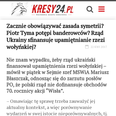
Zacznie obowiązywać zasada symetrii?
Piotr Tyma potępi banderowców? Rząd
Ukrainy sfinansuje upamiętnianie rzezi
wołyńskiej?
22 KWI 2017
Nie znam wypadku, żeby rząd ukraiński
finansował upamiętnienia rzezi wołyńskiej –
mówił w piątek w Sejmie szef MSWiA Mariusz
Błaszczak, odnosząc się do zarzutu posłów
PO, że polski rząd nie dofinansuje obchodów
70. rocznicy akcji “Wisła”.
– Omawiając tę sprawę trzeba zauważyć jej
aktualny kontekst, a więc porównywanie
wydarzeń w swej istocie nieporównywalnych, tj.