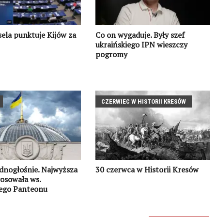
ela punktuje Kijów za
Co on wygaduje. Były szef
ukraińskiego IPN wieszczy
pogromy
CZERWIEC W HISTORII KRESÓW
dnogłośnie. Najwyższa
30 czerwca w Historii Kresów
osowała ws.
iego Panteonu