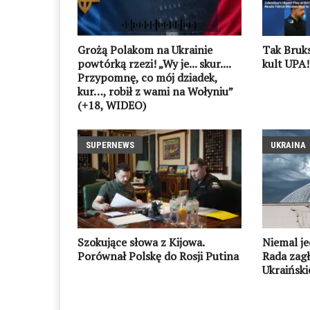
Grożą Polakom na Ukrainie
Tak Bruks
powtórką rzezi! „Wy je... skur....
kult UPA!
Przypomnę, co mój dziadek,
kur…, robił z wami na Wołyniu”
(+18, WIDEO)
SUPERNEWS
UKRAINA
Szokujące słowa z Kijowa.
Niemal je
Porównał Polskę do Rosji Putina
Rada zagł
Ukraińsk