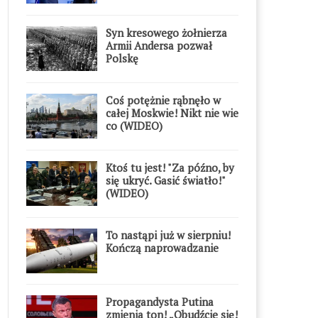
Syn kresowego żołnierza
Armii Andersa pozwał
Polskę
Coś potężnie rąbnęło w
całej Moskwie! Nikt nie wie
co (WIDEO)
Ktoś tu jest! "Za późno, by
się ukryć. Gasić światło!"
(WIDEO)
To nastąpi już w sierpniu!
Kończą naprowadzanie
Propagandysta Putina
zmienia ton! „Obudźcie się!