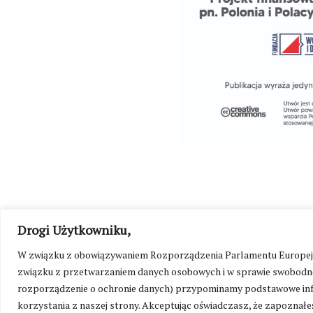
Drogi Użytkowniku,
W związku z obowiązywaniem Rozporządzenia Parlamentu Europejskie
©
Kresy24.pl
2026. Wszelkie Prawa Zastrzeżone.
O nas i Ko
związku z przetwarzaniem danych osobowych i w sprawie swobodne
rozporządzenie o ochronie danych) przypominamy podstawowe inf
korzystania z naszej strony. Akceptując oświadczasz, że zapoznałeś