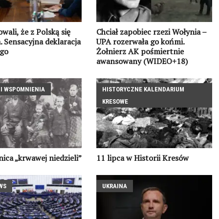
wali, że z Polską się
Chciał zapobiec rzezi Wołynia –
. Sensacyjna deklaracja
UPA rozerwała go końmi.
ego
Żołnierz AK pośmiertnie
awansowany (WIDEO+18)
 I WSPOMNIENIA
HISTORYCZNE KALENDARIUM
KRESOWE
nica „krwawej niedzieli”
11 lipca w Historii Kresów
WS
UKRAINA