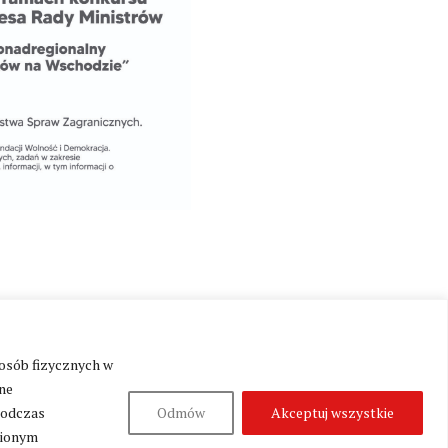
 osób fizycznych w
Produkcja:
Fundacja Wolność i Demokracja
ne
podczas
Odmów
Akceptuj wszystkie
nionym