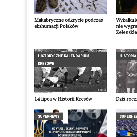
Makabryczne odkrycie podczas
Wykalkulo
ekshumacji Polaków
nie wygra
Zełenski
HISTORYCZNE KALENDARIUM
HISTORIA
KRESOWE
14 lipca w Historii Kresów
Dziś rocz
SUPERNEWS
SUPERNE