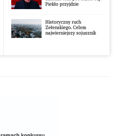
Piekło przyjdzie
błyskawicznie”
Historyczny ruch
Zełenskiego. Celem
najwierniejszy sojusznik
Putina w Europie