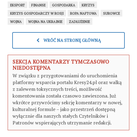
EKSPORT
FINANSE
GOSPODARKA
KRYZYS
KRYZYS GOSPODARCZY W ROSJI
ROPA NAFTOWA
SUROWCE
WOJNA
WOJNA NA UKRAINIE
ZADŁUŻENIE
WRÓĆ NA STRONĘ GŁÓWNĄ
SEKCJA KOMENTARZY TYMCZASOWO
NIEDOSTĘPNA
W związku z przygotowaniami do uruchomienia
platformy wsparcia portalu Kresy24.pl oraz walką
z zalewem toksycznych treści, możliwość
komentowania została czasowo zawieszona. Już
wkrótce przywrócimy sekcję komentarzy w nowej,
kulturalnej formule – jako przestrzeń dostępną
wyłącznie dla naszych stałych Czytelników i
Patronów wspierających utrzymanie redakcji.