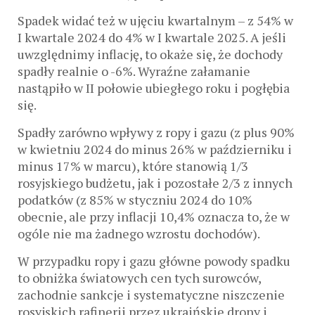
Spadek widać też w ujęciu kwartalnym – z 54% w
I kwartale 2024 do 4% w I kwartale 2025. A jeśli
uwzględnimy inflację, to okaże się, że dochody
spadły realnie o -6%. Wyraźne załamanie
nastąpiło w II połowie ubiegłego roku i pogłębia
się.
Spadły zarówno wpływy z ropy i gazu (z plus 90%
w kwietniu 2024 do minus 26% w październiku i
minus 17% w marcu), które stanowią 1/3
rosyjskiego budżetu, jak i pozostałe 2/3 z innych
podatków (z 85% w styczniu 2024 do 10%
obecnie, ale przy inflacji 10,4% oznacza to, że w
ogóle nie ma żadnego wzrostu dochodów).
W przypadku ropy i gazu główne powody spadku
to obniżka światowych cen tych surowców,
zachodnie sankcje i systematyczne niszczenie
rosyjskich rafinerii przez ukraińskie drony i