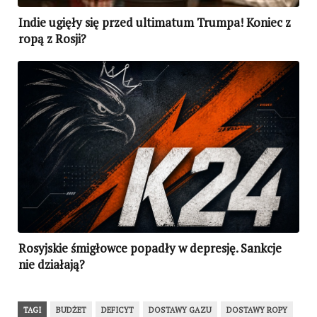
Indie ugięły się przed ultimatum Trumpa! Koniec z
ropą z Rosji?
Rosyjskie śmigłowce popadły w depresję. Sankcje
nie działają?
TAGI
BUDŻET
DEFICYT
DOSTAWY GAZU
DOSTAWY ROPY