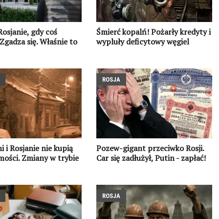
Rosjanie, gdy coś
Śmierć kopalń! Pożarły kredyty i
Zgadza się. Właśnie to
wypluły deficytowy węgiel
ROSJA
i i Rosjanie nie kupią
Pozew-gigant przeciwko Rosji.
ości. Zmiany w trybie
Car się zadłużył, Putin - zapłać!
ROSJA