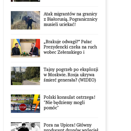
Atak migrantów na granicy
z Białorusią. Pogranicznicy
musieli uciekać!
„Brakuje odwagi?” Pałac
Prezydencki czeka na ruch
wobec Zełenskiego i
Orderu Orła Białego
Tajny pogrzeb po eksplozji
w Moskwie. Rosja ukrywa
śmierć generała? (WIDEO)
Polski konsulat ostrzega!
"Nie będziemy mogli
pomóc"
Pora na Upiora! Główny
producent dronów wyleciał