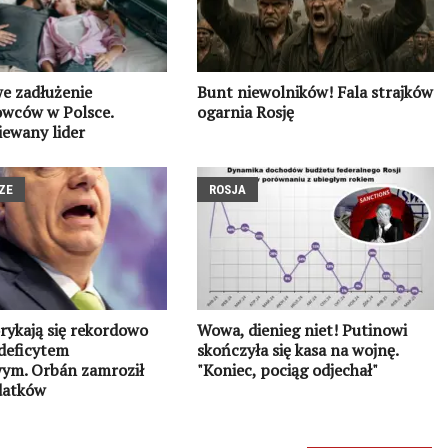
e zadłużenie
Bunt niewolników! Fala strajków
owców w Polsce.
ogarnia Rosję
ewany lider
ZE
ROSJA
rykają się rekordowo
Wowa, dienieg niet! Putinowi
deficytem
skończyła się kasa na wojnę.
ym. Orbán zamroził
"Koniec, pociąg odjechał"
datków