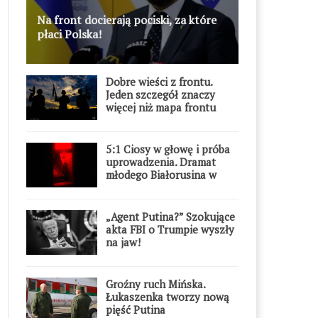
Na front docierają pociski, za które
płaci Polska!
Dobre wieści z frontu.
Jeden szczegół znaczy
więcej niż mapa frontu
5:1 Ciosy w głowę i próba
uprowadzenia. Dramat
młodego Białorusina w
Warszawie
„Agent Putina?” Szokujące
akta FBI o Trumpie wyszły
na jaw!
Groźny ruch Mińska.
Łukaszenka tworzy nową
pięść Putina