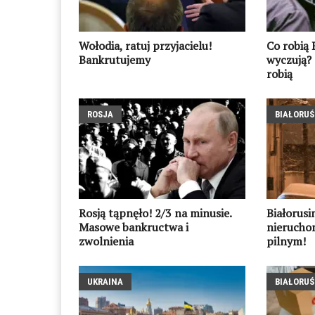
Wołodia, ratuj przyjacielu!
Co robią 
Bankrutujemy
wyczują? 
robią
ROSJA
BIAŁORUŚ
Rosją tąpnęło! 2/3 na minusie.
Białorusin
Masowe bankructwa i
nieruchom
zwolnienia
pilnym!
UKRAINA
BIAŁORUŚ