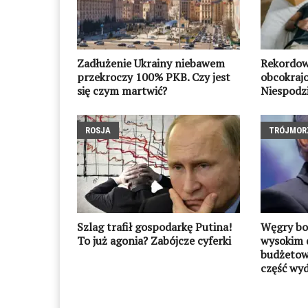
Zadłużenie Ukrainy niebawem
Rekordow
przekroczy 100% PKB. Czy jest
obcokraj
się czym martwić?
Niespodzi
ROSJA
TRÓJMOR
Szlag trafił gospodarkę Putina!
Węgry bo
To już agonia? Zabójcze cyferki
wysokim 
budżetow
część wy