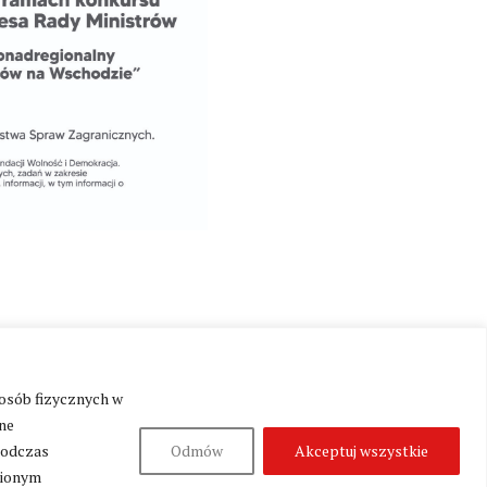
 osób fizycznych w
Produkcja:
Fundacja Wolność i Demokracja
ne
podczas
Odmów
Akceptuj wszystkie
nionym