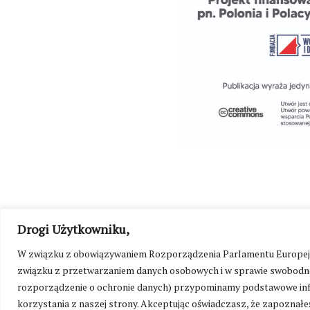
Drogi Użytkowniku,
W związku z obowiązywaniem Rozporządzenia Parlamentu Europejskie
©
Kresy24.pl
2026. Wszelkie Prawa Zastrzeżone.
O nas i Ko
związku z przetwarzaniem danych osobowych i w sprawie swobodne
rozporządzenie o ochronie danych) przypominamy podstawowe inf
korzystania z naszej strony. Akceptując oświadczasz, że zapoznałeś