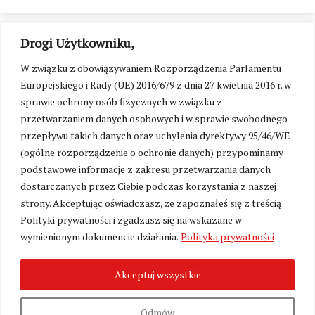
Drogi Użytkowniku,
W związku z obowiązywaniem Rozporządzenia Parlamentu
Europejskiego i Rady (UE) 2016/679 z dnia 27 kwietnia 2016 r. w
sprawie ochrony osób fizycznych w związku z
przetwarzaniem danych osobowych i w sprawie swobodnego
przepływu takich danych oraz uchylenia dyrektywy 95/46/WE
(ogólne rozporządzenie o ochronie danych) przypominamy
podstawowe informacje z zakresu przetwarzania danych
dostarczanych przez Ciebie podczas korzystania z naszej
strony. Akceptując oświadczasz, że zapoznałeś się z treścią
Polityki prywatności i zgadzasz się na wskazane w
Zmień ustawienia cookies
wymienionym dokumencie działania.
Polityka prywatności
Akceptuj wszystkie
©
Kresy24.pl
2026. Wszelkie Prawa Zastrzeżone.
O nas i Kontakt
|
Polityka prywatności
Produkcja:
Fundacja Wolność i Demokracja
Odmów