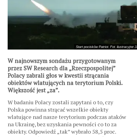
Start pocisków Patriot. Fot. ilustracyjn
W najnowszym sondażu przygotowanym
przez SW Research dla „Rzeczpospolitej”
Polacy zabrali głos w kwestii strącania
obiektów wlatujących na terytorium Polski.
Większość jest „za”.
W badaniu Polacy zostali zapytani o to, czy
Polska powinna strącać wszelkie obiekty
wlatujące nad nasze terytorium podczas ataków
na Ukrainę, bez uzyskania pewności co to za
obiekty. Odpowiedź „tak” wybrało 58,5 proc.