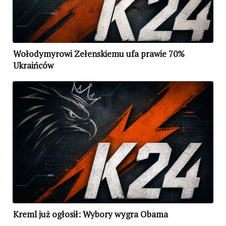
Wołodymyrowi Zełenskiemu ufa prawie 70%
Ukraińców
Kreml już ogłosił: Wybory wygra Obama