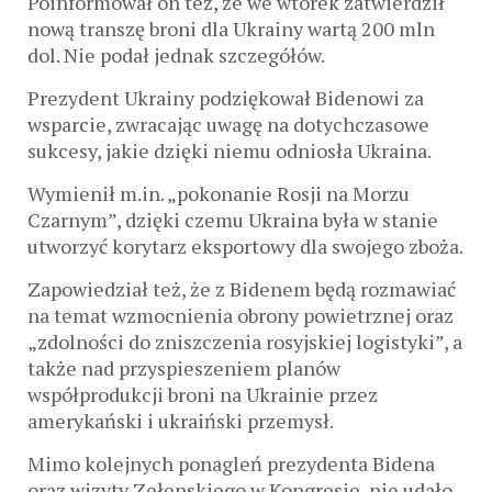
Poinformował on też, że we wtorek zatwierdził
nową transzę broni dla Ukrainy wartą 200 mln
dol. Nie podał jednak szczegółów.
Prezydent Ukrainy podziękował Bidenowi za
wsparcie, zwracając uwagę na dotychczasowe
sukcesy, jakie dzięki niemu odniosła Ukraina.
Wymienił m.in. „pokonanie Rosji na Morzu
Czarnym”, dzięki czemu Ukraina była w stanie
utworzyć korytarz eksportowy dla swojego zboża.
Zapowiedział też, że z Bidenem będą rozmawiać
na temat wzmocnienia obrony powietrznej oraz
„zdolności do zniszczenia rosyjskiej logistyki”, a
także nad przyspieszeniem planów
współprodukcji broni na Ukrainie przez
amerykański i ukraiński przemysł.
Mimo kolejnych ponagleń prezydenta Bidena
oraz wizyty Zełenskiego w Kongresie, nie udało