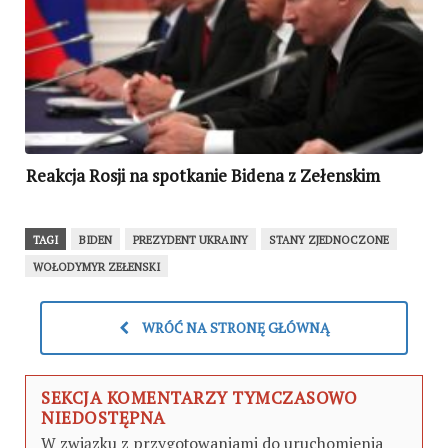
Reakcja Rosji na spotkanie Bidena z Zełenskim
TAGI
BIDEN
PREZYDENT UKRAINY
STANY ZJEDNOCZONE
WOŁODYMYR ZEŁENSKI
WRÓĆ NA STRONĘ GŁÓWNĄ
SEKCJA KOMENTARZY TYMCZASOWO
NIEDOSTĘPNA
W związku z przygotowaniami do uruchomienia