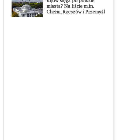
Kijów sięga po polskie
miasta? Na liście m.in.
Chełm, Rzeszów i Przemyśl