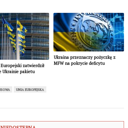
Ukraina przeznaczy pożyczkę z
MFW na pokrycie deficytu
Europejski zatwierdził
budżetowego, w tym wydatków
 Ukrainie pakietu
socjalnych
krofinansowej w
 18 mld euro
NSOWA
UNIA EUROPEJSKA
 NIEDOSTĘPNA