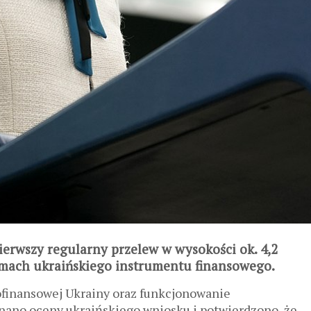
pierwszy regularny przelew w wysokości ok. 4,2
ramach ukraińskiego instrumentu finansowego.
ofinansowej Ukrainy oraz funkcjonowanie
onano oceny ukraińskiego wniosku i potwierdzono, że