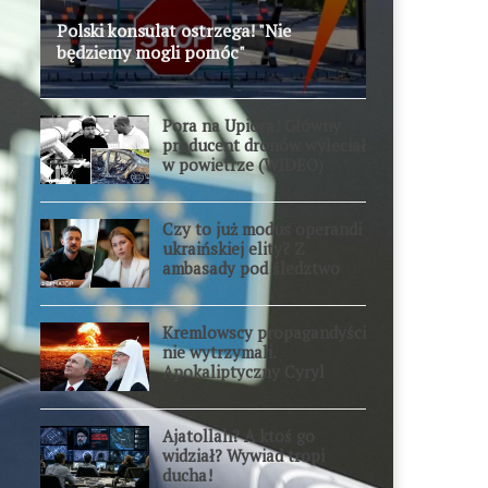
Polski konsulat ostrzega! "Nie
będziemy mogli pomóc"
Pora na Upiora! Główny
producent dronów wyleciał
w powietrze (WIDEO)
Czy to już modus operandi
ukraińskiej elity? Z
ambasady pod śledztwo
Kremlowscy propagandyści
nie wytrzymali.
Apokaliptyczny Cyryl
przesadził
Ajatollah? A ktoś go
widział? Wywiad tropi
ducha!