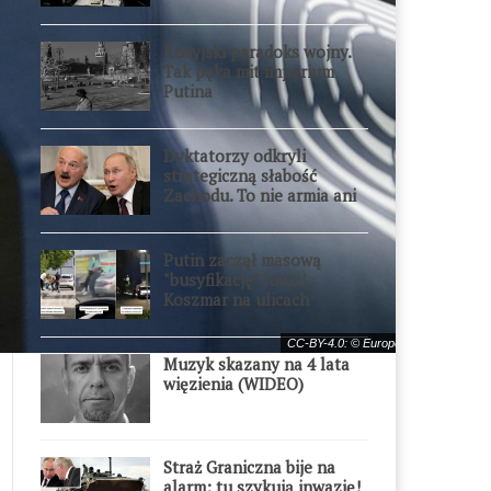
Rosyjski paradoks wojny.
Tak pęka mit imperium
Putina
Dyktatorzy odkryli
strategiczną słabość
Zachodu. To nie armia ani
gospodarka
Putin zaczął masową
"busyfikację" ludzi!
Koszmar na ulicach
CC-BY-4.0: © European Union 2022– 
Muzyk skazany na 4 lata
więzienia (WIDEO)
Straż Graniczna bije na
alarm: tu szykują inwazję!