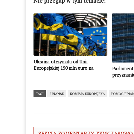
Nie przegap w tym temacie:
Ukraina otrzymała od Unii
Europejskiej 150 mln euro na
Parlament 
odbudowę
przyznanie
pomocy ma
wysokości
TAGI
FINANSE
KOMISJA EUROPEJSKA
POMOC FINA
SEKCJA KOMENTARZY TYMCZASOWO