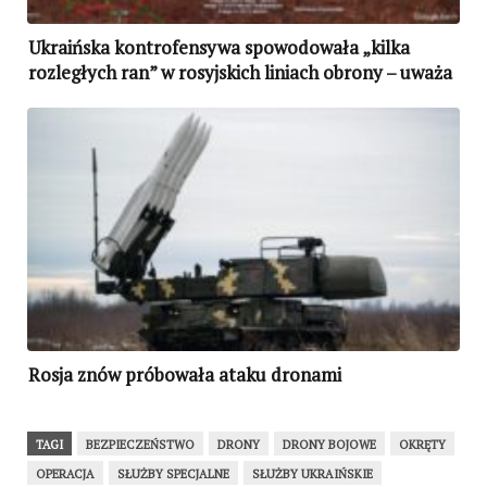
Ukraińska kontrofensywa spowodowała „kilka
rozległych ran” w rosyjskich liniach obrony – uważa
wojskowy analityk
Rosja znów próbowała ataku dronami
TAGI
BEZPIECZEŃSTWO
DRONY
DRONY BOJOWE
OKRĘTY
OPERACJA
SŁUŻBY SPECJALNE
SŁUŻBY UKRAIŃSKIE