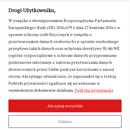
Drogi Użytkowniku,
W związku z obowiązywaniem Rozporządzenia Parlamentu
Europejskiego i Rady (UE) 2016/679 z dnia 27 kwietnia 2016 r. w
sprawie ochrony osób fizycznych w związku z
przetwarzaniem danych osobowych i w sprawie swobodnego
przepływu takich danych oraz uchylenia dyrektywy 95/46/WE
(ogólne rozporządzenie o ochronie danych) przypominamy
podstawowe informacje z zakresu przetwarzania danych
dostarczanych przez Ciebie podczas korzystania z naszej
strony. Akceptując oświadczasz, że zapoznałeś się z treścią
Polityki prywatności i zgadzasz się na wskazane w
Zmień ustawienia cookies
wymienionym dokumencie działania.
Polityka prywatności
Akceptuj wszystkie
©
Kresy24.pl
2026. Wszelkie Prawa Zastrzeżone.
O nas i Kontakt
|
Polityka prywatności
Produkcja:
Fundacja Wolność i Demokracja
Odmów