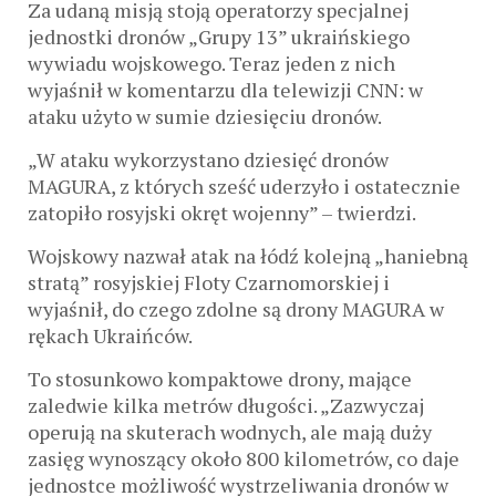
Za udaną misją stoją operatorzy specjalnej
jednostki dronów „Grupy 13” ukraińskiego
wywiadu wojskowego. Teraz jeden z nich
wyjaśnił w komentarzu dla telewizji CNN: w
ataku użyto w sumie dziesięciu dronów.
„W ataku wykorzystano dziesięć dronów
MAGURA, z których sześć uderzyło i ostatecznie
zatopiło rosyjski okręt wojenny” – twierdzi.
Wojskowy nazwał atak na łódź kolejną „haniebną
stratą” rosyjskiej Floty Czarnomorskiej i
wyjaśnił, do czego zdolne są drony MAGURA w
rękach Ukraińców.
To stosunkowo kompaktowe drony, mające
zaledwie kilka metrów długości. „Zazwyczaj
operują na skuterach wodnych, ale mają duży
zasięg wynoszący około 800 kilometrów, co daje
jednostce możliwość wystrzeliwania dronów w