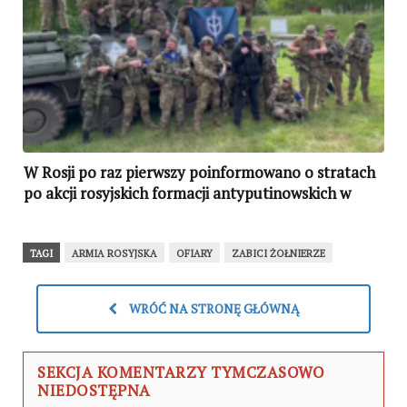
W Rosji po raz pierwszy poinformowano o stratach
po akcji rosyjskich formacji antyputinowskich w
obwodzie biełgorodzkim
TAGI
ARMIA ROSYJSKA
OFIARY
ZABICI ŻOŁNIERZE
WRÓĆ NA STRONĘ GŁÓWNĄ
SEKCJA KOMENTARZY TYMCZASOWO
NIEDOSTĘPNA