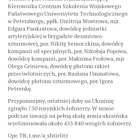
Kierownika Centrum Szkolenia Wojskowego
Państwowego Uniwersytetu Technologicznego
w Petersburgu, ppłk. Dmitrija Wostrowa, mjr.
Edgara Pankratowa, dowódcę jednostki
artyleryjskiej w brygadzie desantowo-
szturmowej, por. Nikitę Semoczkina, dowódcę
kompanii sił specjalnych, por. Nikołaja Popowa,
dowódcę kompanii, por. Maksima Frołowa, mjr
Olega Griniewa, dowódcę plutonu rakiet
przeciwlotniczych, por. Rusłana Ummatowa,
dowódcę plutonu szturmowego, por. Igora
Petrenkę.
Przypomnijmy, ostatniej doby na Ukrainię
zginęło 750 rosyjskich żołnierzy. W sumie
podczas inwazji na pełną skalę armia ukraińska
wyeliminowała około 433 840 wrogich żołnierzy.
Opr. TB, t.me/a_shtirlitz