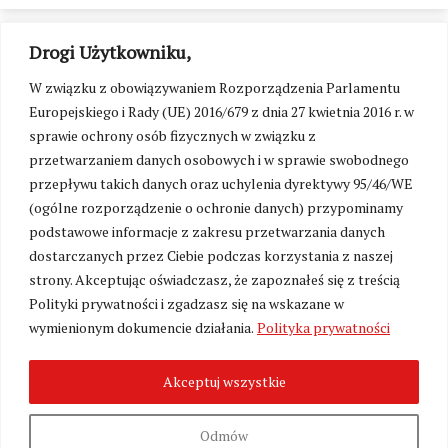
Drogi Użytkowniku,
W związku z obowiązywaniem Rozporządzenia Parlamentu
Europejskiego i Rady (UE) 2016/679 z dnia 27 kwietnia 2016 r. w
sprawie ochrony osób fizycznych w związku z
przetwarzaniem danych osobowych i w sprawie swobodnego
przepływu takich danych oraz uchylenia dyrektywy 95/46/WE
(ogólne rozporządzenie o ochronie danych) przypominamy
podstawowe informacje z zakresu przetwarzania danych
dostarczanych przez Ciebie podczas korzystania z naszej
strony. Akceptując oświadczasz, że zapoznałeś się z treścią
Polityki prywatności i zgadzasz się na wskazane w
Zmień ustawienia cookies
wymienionym dokumencie działania.
Polityka prywatności
Akceptuj wszystkie
©
Kresy24.pl
2026. Wszelkie Prawa Zastrzeżone.
O nas i Kontakt
|
Polityka prywatności
Produkcja:
Fundacja Wolność i Demokracja
Odmów