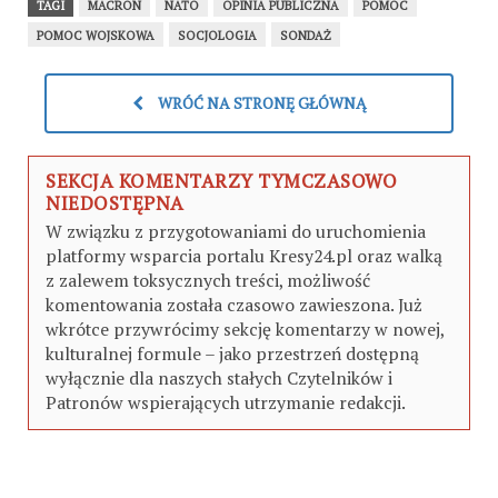
TAGI
MACRON
NATO
OPINIA PUBLICZNA
POMOC
POMOC WOJSKOWA
SOCJOLOGIA
SONDAŻ
WRÓĆ NA STRONĘ GŁÓWNĄ
SEKCJA KOMENTARZY TYMCZASOWO
NIEDOSTĘPNA
W związku z przygotowaniami do uruchomienia
platformy wsparcia portalu Kresy24.pl oraz walką
z zalewem toksycznych treści, możliwość
komentowania została czasowo zawieszona. Już
wkrótce przywrócimy sekcję komentarzy w nowej,
kulturalnej formule – jako przestrzeń dostępną
wyłącznie dla naszych stałych Czytelników i
Patronów wspierających utrzymanie redakcji.