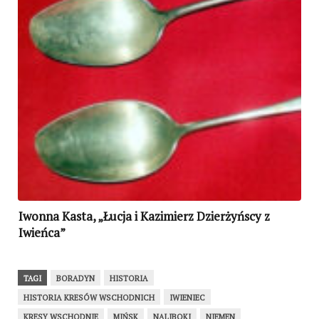
Iwonna Kasta, „Łucja i Kazimierz Dzierżyńscy z
Iwieńca”
TAGI
BORADYN
HISTORIA
HISTORIA KRESÓW WSCHODNICH
IWIENIEC
KRESY WSCHODNIE
MIŃSK
NALIBOKI
NIEMEN