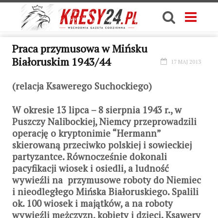
Praca przymusowa w Mińsku
Białoruskim 1943/44
17 MAJ 2013
(relacja Ksawerego Suchockiego)
W okresie 13 lipca – 8 sierpnia 1943 r., w
Puszczy Nalibockiej, Niemcy przeprowadzili
operację o kryptonimie “Hermann”
skierowaną przeciwko polskiej i sowieckiej
partyzantce. Równocześnie dokonali
pacyfikacji wiosek i osiedli, a ludność
wywieźli na przymusowe roboty do Niemiec
i nieodległego Mińska Białoruskiego. Spalili
ok. 100 wiosek i majątków, a na roboty
wywieźli mężczyzn, kobiety i dzieci. Ksawery