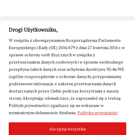
Drogi Użytkowniku,
W związku z obowiązywaniem Rozporządzenia Parlamentu
Europejskiego i Rady (UE) 2016/679 z dnia 27 kwietnia 2016 r. w
sprawie ochrony osób fizycznych w związku z
przetwarzaniem danych osobowych i w sprawie swobodnego
przepływu takich danych oraz uchylenia dyrektywy 95/46/WE
(ogólne rozporządzenie o ochronie danych) przypominamy
podstawowe informacje z zakresu przetwarzania danych
dostarczanych przez Ciebie podczas korzystania z naszej
strony. Akceptując oświadczasz, że zapoznałeś się z treścią
Polityki prywatności i zgadzasz się na wskazane w
Zmień ustawienia cookies
wymienionym dokumencie działania.
Polityka prywatności
Akceptuj wszystkie
©
Kresy24.pl
2026. Wszelkie Prawa Zastrzeżone.
O nas i Kontakt
|