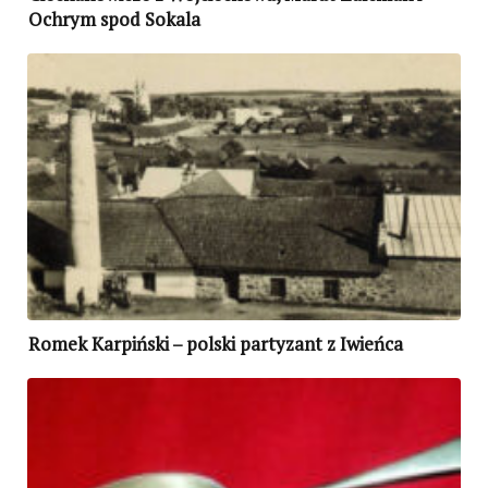
Ochrym spod Sokala
Romek Karpiński – polski partyzant z Iwieńca