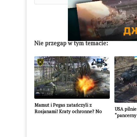
Ważne? C
Nie przegap w tym temacie:
Mamut i Pegas zatańczyli z
USA pilnie
Rosjanami! Kraty ochronne? No
“pancerny
problem (WIDEO)
(WIDEO)