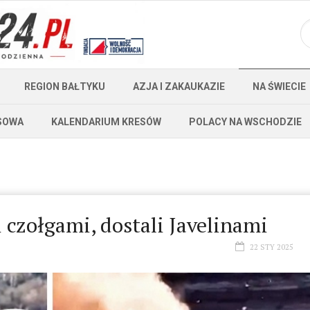
REGION BAŁTYKU
AZJA I ZAKAUKAZIE
NA ŚWIECIE
SOWA
KALENDARIUM KRESÓW
POLACY NA WSCHODZIE
 czołgami, dostali Javelinami
22 STY 2025