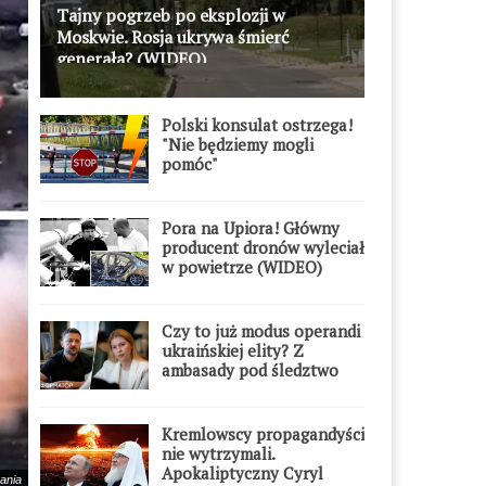
Tajny pogrzeb po eksplozji w
Moskwie. Rosja ukrywa śmierć
generała? (WIDEO)
Polski konsulat ostrzega!
"Nie będziemy mogli
pomóc"
Pora na Upiora! Główny
producent dronów wyleciał
w powietrze (WIDEO)
Czy to już modus operandi
ukraińskiej elity? Z
ambasady pod śledztwo
Kremlowscy propagandyści
nie wytrzymali.
Apokaliptyczny Cyryl
ania