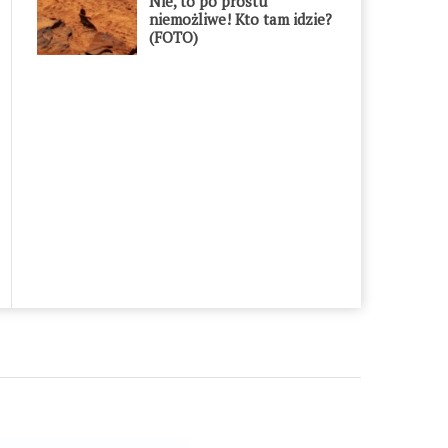
Nie, to po prostu
niemożliwe! Kto tam idzie?
(FOTO)