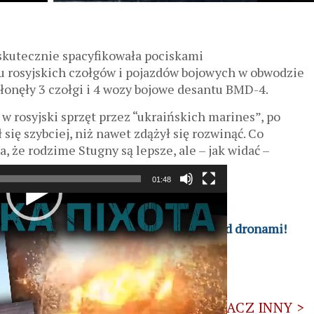
skutecznie spacyfikowała pociskami
u rosyjskich czołgów i pojazdów bojowych w obwodzie
płonęły 3 czołgi i 4 wozy bojowe desantu BMD-4.
w rosyjski sprzęt przez “ukraińskich marines”, po
się szybciej, niż nawet zdążył się rozwinąć. Co
, że rodzime Stugny są lepsze, ale – jak widać –
01:48
mowcy” o kulach bezradnie uciekają przed dronami!
ZOBACZ INNY >