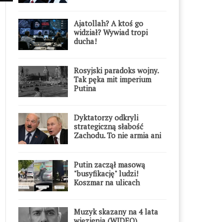
przesadził
Ajatollah? A ktoś go
widział? Wywiad tropi
ducha!
Rosyjski paradoks wojny.
Tak pęka mit imperium
Putina
Dyktatorzy odkryli
strategiczną słabość
Zachodu. To nie armia ani
gospodarka
Putin zaczął masową
"busyfikację" ludzi!
Koszmar na ulicach
Muzyk skazany na 4 lata
więzienia (WIDEO)