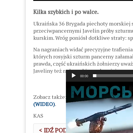
Kilka szybkich i po walce.
Ukraińska 36 Brygada piechoty morskiej 
przeciwpancernymi Javelin próby szturm
kurskim. Wróg poniósł dotkliwe straty: s
Na nagraniach widać precyzyjne trafienia 
których rosyjski szturm pancerny załamał 
prawda, część ukraińskich żołnierzy uważa
Javeliny też radzą sobie znakomicie.
00:00
Odtwarzacz
video
Zobacz także:
Naprzód, na Kijów! „Sztur
(WIDEO)
.
KAS
< IDŹ POD PRĄD