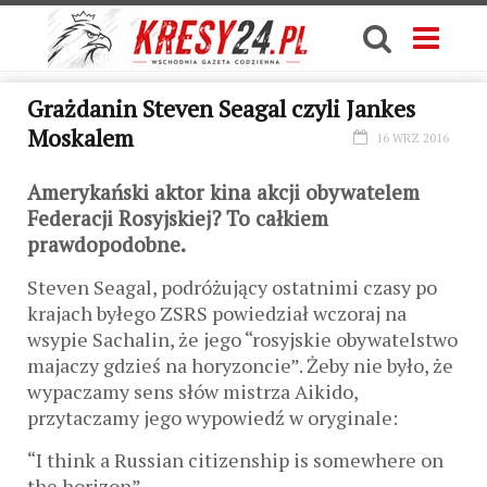
Grażdanin Steven Seagal czyli Jankes
Moskalem
16 WRZ 2016
Amerykański aktor kina akcji obywatelem
Federacji Rosyjskiej? To całkiem
prawdopodobne.
Steven Seagal, podróżujący ostatnimi czasy po
krajach byłego ZSRS powiedział wczoraj na
wsypie Sachalin, że jego “rosyjskie obywatelstwo
majaczy gdzieś na horyzoncie”. Żeby nie było, że
wypaczamy sens słów mistrza Aikido,
przytaczamy jego wypowiedź w oryginale:
“I think a Russian citizenship is somewhere on
the horizon”.