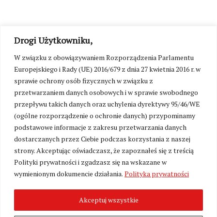
Drogi Użytkowniku,
W związku z obowiązywaniem Rozporządzenia Parlamentu
Europejskiego i Rady (UE) 2016/679 z dnia 27 kwietnia 2016 r. w
sprawie ochrony osób fizycznych w związku z
przetwarzaniem danych osobowych i w sprawie swobodnego
przepływu takich danych oraz uchylenia dyrektywy 95/46/WE
(ogólne rozporządzenie o ochronie danych) przypominamy
podstawowe informacje z zakresu przetwarzania danych
dostarczanych przez Ciebie podczas korzystania z naszej
strony. Akceptując oświadczasz, że zapoznałeś się z treścią
Polityki prywatności i zgadzasz się na wskazane w
wymienionym dokumencie działania.
Polityka prywatności
Zmień ustawienia cookies
Akceptuj wszystkie
©
Kresy24.pl
2026. Wszelkie Prawa Zastrzeżone.
O nas i Kontakt
|