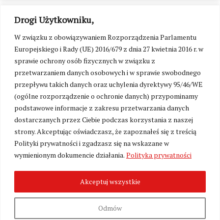
Drogi Użytkowniku,
W związku z obowiązywaniem Rozporządzenia Parlamentu
Europejskiego i Rady (UE) 2016/679 z dnia 27 kwietnia 2016 r. w
sprawie ochrony osób fizycznych w związku z
przetwarzaniem danych osobowych i w sprawie swobodnego
przepływu takich danych oraz uchylenia dyrektywy 95/46/WE
(ogólne rozporządzenie o ochronie danych) przypominamy
podstawowe informacje z zakresu przetwarzania danych
dostarczanych przez Ciebie podczas korzystania z naszej
strony. Akceptując oświadczasz, że zapoznałeś się z treścią
Polityki prywatności i zgadzasz się na wskazane w
Zmień ustawienia cookies
wymienionym dokumencie działania.
Polityka prywatności
Akceptuj wszystkie
©
Kresy24.pl
2026. Wszelkie Prawa Zastrzeżone.
O nas i Kontakt
|
Polityka prywatności
Produkcja:
Fundacja Wolność i Demokracja
Odmów