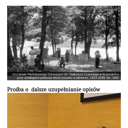
Uczniowie Państwowego Gimnazjum im. Tadeusza Czackiego w Krzemieńcu
przy sztalugach podczas lekcji rysunku w plenerze, 1923-1939, fot.: NAC
Prośba o dalsze uzupełnianie opisów