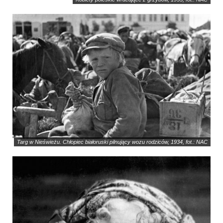
Targ w Nieświeżu. Chłopiec białoruski pilnujący wozu rodziców, 1934, fot.: NAC