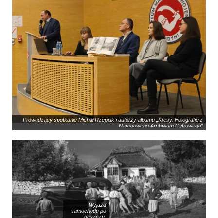
Prowadzący spotkanie Michał Rzepiak i autorzy albumu „Kresy. Fotografie z
Narodowego Archiwum Cyfrowego”
Wyjazd
samochodu po
deszczu.