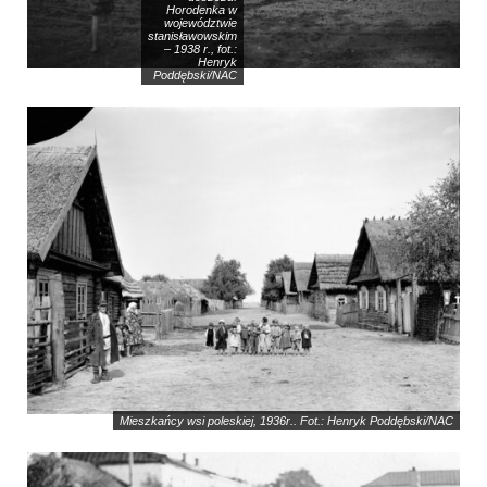
Horodenka w
województwie
stanisławowskim
– 1938 r., fot.:
Henryk
Poddębski/NAC
Mieszkańcy wsi poleskiej, 1936r.. Fot.: Henryk Poddębski/NAC