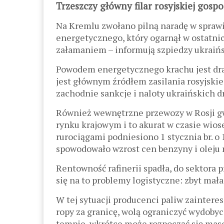
Trzeszczy główny filar rosyjskiej gospo
Na Kremlu zwołano pilną naradę w spraw
energetycznego, który ogarnął w ostatnic
załamaniem – informują szpiedzy ukraiń
Powodem energetycznego krachu jest dra
jest głównym źródłem zasilania rosyjski
zachodnie sankcje i naloty ukraińskich dr
Również wewnętrzne przewozy w Rosji gwa
rynku krajowym i to akurat w czasie wios
rurociągami podniesiono 1 stycznia br. o 
spowodowało wzrost cen benzyny i oleju
Rentowność rafinerii spadła, do sektora 
się na to problemy logistyczne: zbyt mała
W tej sytuacji producenci paliw zaintere
ropy za granicę, wolą ograniczyć wydobyci
tempie, wkrótce może rozpocząć się maso