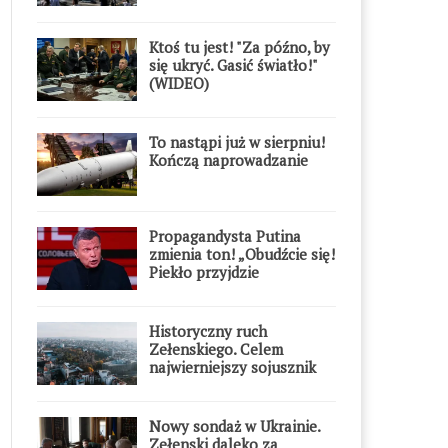
Ktoś tu jest! "Za późno, by
się ukryć. Gasić światło!"
(WIDEO)
To nastąpi już w sierpniu!
Kończą naprowadzanie
Propagandysta Putina
zmienia ton! „Obudźcie się!
Piekło przyjdzie
błyskawicznie”
Historyczny ruch
Zełenskiego. Celem
najwierniejszy sojusznik
Putina w Europie
Nowy sondaż w Ukrainie.
Zełenski daleko za