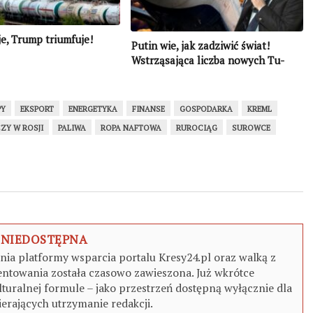
je, Trump triumfuje!
Putin wie, jak zadziwić świat!
Wstrząsająca liczba nowych Tu-
214
PY
EKSPORT
ENERGETYKA
FINANSE
GOSPODARKA
KREML
ZY W ROSJI
PALIWA
ROPA NAFTOWA
RUROCIĄG
SUROWCE
 NIEDOSTĘPNA
a platformy wsparcia portalu Kresy24.pl oraz walką z
ntowania została czasowo zawieszona. Już wkrótce
turalnej formule – jako przestrzeń dostępną wyłącznie dla
erających utrzymanie redakcji.