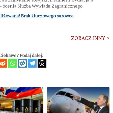
a – ocenia Służba Wywiadu Zagranicznego.
aliżowana! Brak kluczowego surowca
.
ZOBACZ INNY >
iekawe? Podaj dalej: