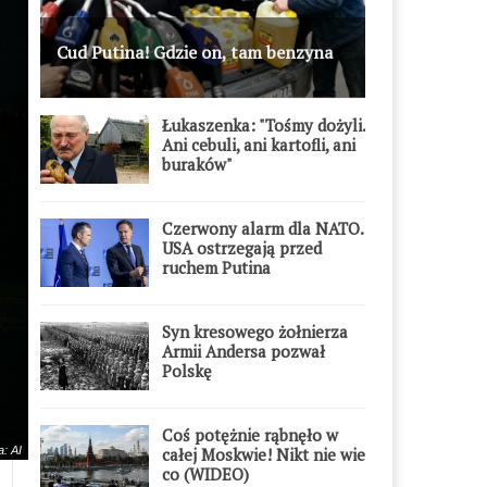
Cud Putina! Gdzie on, tam benzyna
Łukaszenka: "Tośmy dożyli.
Ani cebuli, ani kartofli, ani
buraków"
Czerwony alarm dla NATO.
USA ostrzegają przed
ruchem Putina
Syn kresowego żołnierza
Armii Andersa pozwał
Polskę
Coś potężnie rąbnęło w
całej Moskwie! Nikt nie wie
a: AI
co (WIDEO)