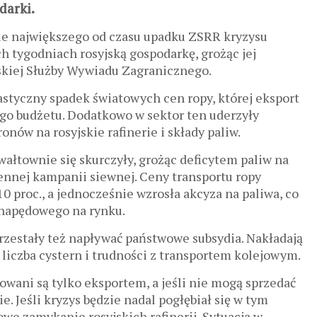
darki.
ie największego od czasu upadku ZSRR kryzysu
h tygodniach rosyjską gospodarkę, grożąc jej
skiej Służby Wywiadu Zagranicznego.
styczny spadek światowych cen ropy, której eksport
ego budżetu. Dodatkowo w sektor ten uderzyły
onów na rosyjskie rafinerie i składy paliw.
łtownie się skurczyły, grożąc deficytem paliw na
ennej kampanii siewnej. Ceny transportu ropy
10 proc., a jednocześnie wzrosła akcyza na paliwa, co
 napędowego na rynku.
przestały też napływać państwowe subsydia. Nakładają
 liczba cystern i trudności z transportem kolejowym.
sowani są tylko eksportem, a jeśli nie mogą sprzedać
e. Jeśli kryzys będzie nadal pogłębiał się w tym
we zamykanie rosyjskich rafinerii. Sytuacja w