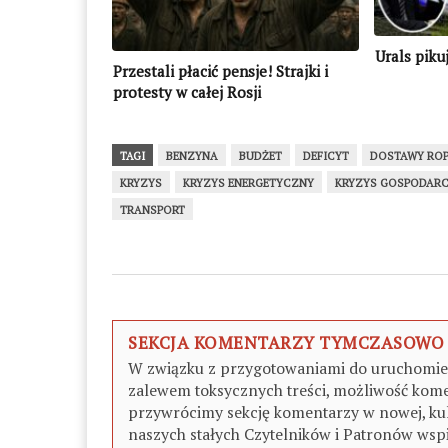
Urals piku
Przestali płacić pensje! Strajki i
protesty w całej Rosji
TAGI
BENZYNA
BUDŻET
DEFICYT
DOSTAWY RO
KRYZYS
KRYZYS ENERGETYCZNY
KRYZYS GOSPODARC
TRANSPORT
SEKCJA KOMENTARZY TYMCZASOWO
W związku z przygotowaniami do uruchomieni
zalewem toksycznych treści, możliwość kome
przywrócimy sekcję komentarzy w nowej, kul
naszych stałych Czytelników i Patronów wspi