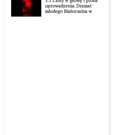
5:1 Ciosy w głowę i próba
uprowadzenia. Dramat
młodego Białorusina w
Warszawie