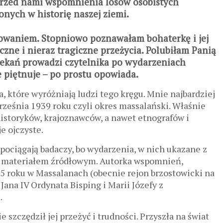
 Przed nami wspomnienia losów osobistych
onych w historię naszej ziemi.
owaniem. Stopniowo poznawałam bohaterkę i jej
czne i nieraz tragiczne przeżycia. Polubiłam Panią
rzekań prowadzi czytelnika po wydarzeniach
e piętnuje – po prostu opowiada.
, które wyróżniają ludzi tego kręgu. Mnie najbardziej
rześnia 1939 roku czyli okres massalański. Właśnie
historyków, krajoznawców, a nawet etnografów i
e ojczyste.
ciągają badaczy, bo wydarzenia, w nich ukazane z
eż materiałem źródłowym. Autorka wspomnień,
915 roku w Massalanach (obecnie rejon brzostowicki na
Jana IV Ordynata Bisping i Marii Józefy z
.
 szczędził jej przeżyć i trudności. Przyszła na świat