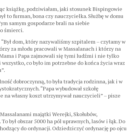
ąc książkę, podziwiałam, jaki stosunek Bispingowie
 był to furman, bona czy nauczycielka. Służbę w domu
 Tym samym gospodarze brali na siebie
o śmierci.
? “Był dom, który nazywaliśmy szpitalem – czytamy w
którzy za młodu pracowali w Massalanach i którzy na
]Mama i Papa zajmowali się tymi ludźmi i nie tylko
i wszystko, co było im potrzebne do końca życia wraz
u”.
ość dobroczynną, to była tradycja rodzinna, jak i w
rystokratycznych. “Papa wybudował szkołę
e na własny koszt utrzymywał nauczycieli” – pisze
Massalanami majątki Werejki, Skołubów,
. To był obszar 5000 ha pól uprawnych, lasów i łąk. Do
chodzący do ordynacji. Odziedziczyć ordynację po ojcu