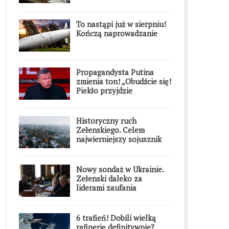
To nastąpi już w sierpniu!
Kończą naprowadzanie
Propagandysta Putina
zmienia ton! „Obudźcie się!
Piekło przyjdzie
błyskawicznie”
Historyczny ruch
Zełenskiego. Celem
najwierniejszy sojusznik
Putina w Europie
Nowy sondaż w Ukrainie.
Zełenski daleko za
liderami zaufania
6 trafień! Dobili wielką
rafinerię definitywnie?