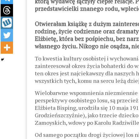
którą wydawcę łączyły ciepłe relacje.
przedstawicielki znanego rodu, wpleci
Otwierałam książkę z dużym zainteres
rodzinę, życie codzienne oraz dramaty
Elżbietę, która bez pośpiechu, bez na
własnego życiu. Nikogo nie osądza, ni
To kwestia kultury osobistej i wychowania
zainteresował okres życia bohaterki do w
ten okres jest najciekawszy dla naszych 
wszystkich tych, komu na sercu leżą dziej
Wielobarwne wspomnienia niezmiennie po
perspektywy osobistego losu, są przeci
Elżbieta Bisping, urodziła się 10 maja 1
Grodzieńszczyźnie), jako trzecie dziecko 
Zamoyskich, wdowy po Karolu Radziwille
Od samego początku drogi życiowej los nie