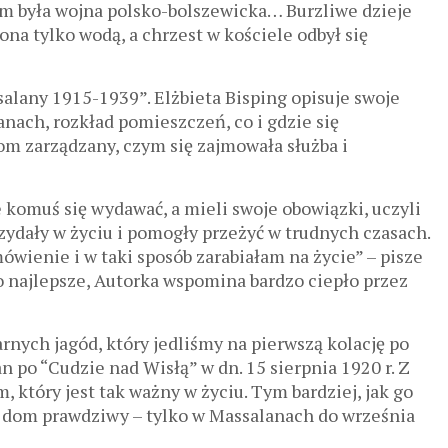
tem była wojna polsko-bolszewicka… Burzliwe dzieje
ona tylko wodą, a chrzest w kościele odbył się
alany 1915-1939”. Elżbieta Bisping opisuje swoje
anach, rozkład pomieszczeń, co i gdzie się
 dom zarządzany, czym się zajmowała służba i
e komuś się wydawać, a mieli swoje obowiązki, uczyli
rzydały w życiu i pomogły przeżyć w trudnych czasach.
wienie i w taki sposób zarabiałam na życie” – pisze
ło najlepsze, Autorka wspomina bardzo ciepło przez
nych jagód, który jedliśmy na pierwszą kolację po
n po “Cudzie nad Wisłą” w dn. 15 sierpnia 1920 r. Z
, który jest tak ważny w życiu. Tym bardziej, jak go
jej dom prawdziwy – tylko w Massalanach do września