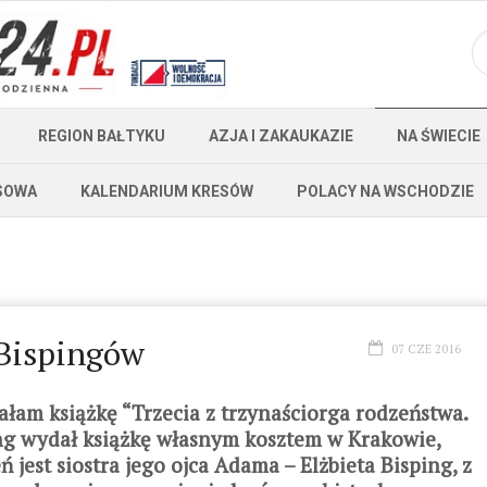
REGION BAŁTYKU
AZJA I ZAKAUKAZIE
NA ŚWIECIE
SOWA
KALENDARIUM KRESÓW
POLACY NA WSCHODZIE
 Bispingów
07 CZE 2016
am książkę “Trzecia z trzynaściorga rodzeństwa.
ng wydał książkę własnym kosztem w Krakowie,
jest siostra jego ojca Adama – Elżbieta Bisping, z