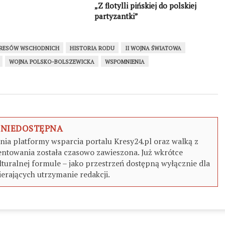
„Z flotylli pińskiej do polskiej
partyzantki”
KRESÓW WSCHODNICH
HISTORIA RODU
II WOJNA ŚWIATOWA
WOJNA POLSKO-BOLSZEWICKA
WSPOMNIENIA
 NIEDOSTĘPNA
a platformy wsparcia portalu Kresy24.pl oraz walką z
ntowania została czasowo zawieszona. Już wkrótce
turalnej formule – jako przestrzeń dostępną wyłącznie dla
erających utrzymanie redakcji.