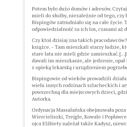
Potem było dużo domów i adresów. Czytaj
mieli do służby, niezależnie od tego, czy
Bispingów zatrudniało się na całe życie.
odpowiedzialność za ich los, czasami aż d
Czy ktoś dzisiaj zna takich pracodawców
książce. – Tam mieszkali starzy ludzie, 
stare lata nie mieli gdzie zamieszkać. […
dawali im mieszkanie, ale jedzenie, opał 
z opieką lekarską i urządzeniem pogrzeb
Bispingowie od wieków prowadzili działaln
wielu innych rodzinach szlacheckich i a
powszechną dla miejscowych dzieci, gdzi
Autorka.
Ordynacja Massalańska obejmowała poza 
Wiercieliszki, Trejgle, Kowale i Popławce
ojca Elżbiety należał także Kadysz, niew