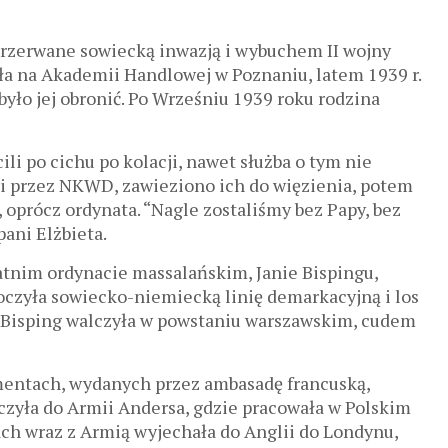
przerwane sowiecką inwazją i wybuchem II wojny
ała na Akademii Handlowej w Poznaniu, latem 1939 r.
było jej obronić. Po Wrześniu 1939 roku rodzina
i po cichu po kolacji, nawet służba o tym nie
ni przez NKWD, zawieziono ich do więzienia, potem
 oprócz ordynata. “Nagle zostaliśmy bez Papy, bez
pani Elżbieta.
statnim ordynacie massalańskim, Janie Bispingu,
oczyła sowiecko-niemiecką linię demarkacyjną i los
a Bisping walczyła w powstaniu warszawskim, cudem
mentach, wydanych przez ambasadę francuską,
łączyła do Armii Andersa, gdzie pracowała w Polskim
ch wraz z Armią wyjechała do Anglii do Londynu,