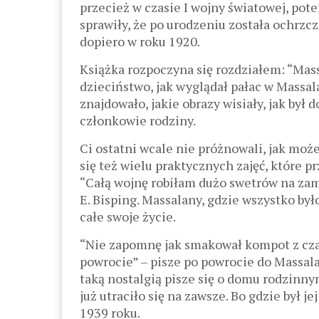
przecież w czasie I wojny światowej, po
sprawiły, że po urodzeniu została ochrzcz
dopiero w roku 1920.
Książka rozpoczyna się rozdziałem: “Mass
dzieciństwo, jak wyglądał pałac w Massal
znajdowało, jakie obrazy wisiały, jak był
członkowie rodziny.
Ci ostatni wcale nie próżnowali, jak moż
się też wielu praktycznych zajęć, które p
“Całą wojnę robiłam dużo swetrów na zamó
E. Bisping. Massalany, gdzie wszystko by
całe swoje życie.
“Nie zapomnę jak smakował kompot z czar
powrocie” – pisze po powrocie do Massala
taką nostalgią pisze się o domu rodzinnym
już utraciło się na zawsze. Bo gdzie był 
1939 roku.