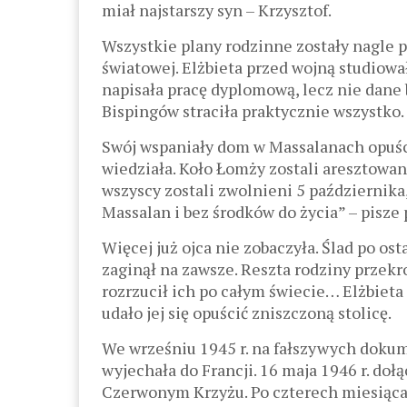
miał najstarszy syn – Krzysztof.
Wszystkie plany rodzinne zostały nagle 
światowej. Elżbieta przed wojną studiow
napisała pracę dyplomową, lecz nie dane 
Bispingów straciła praktycznie wszystko.
Swój wspaniały dom w Massalanach opuścil
wiedziała. Koło Łomży zostali aresztowa
wszyscy zostali zwolnieni 5 października,
Massalan i bez środków do życia” – pisze 
Więcej już ojca nie zobaczyła. Ślad po o
zaginął na zawsze. Reszta rodziny przekr
rozrzucił ich po całym świecie… Elżbiet
udało jej się opuścić zniszczoną stolicę.
We wrześniu 1945 r. na fałszywych doku
wyjechała do Francji. 16 maja 1946 r. do
Czerwonym Krzyżu. Po czterech miesiąca