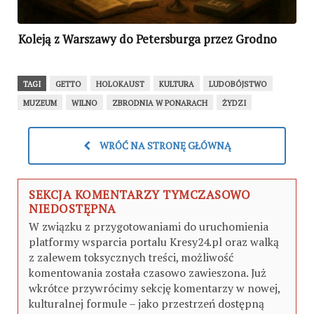
Koleją z Warszawy do Petersburga przez Grodno
TAGI
GETTO
HOLOKAUST
KULTURA
LUDOBÓJSTWO
MUZEUM
WILNO
ZBRODNIA W PONARACH
ŻYDZI
WRÓĆ NA STRONĘ GŁÓWNĄ
SEKCJA KOMENTARZY TYMCZASOWO
NIEDOSTĘPNA
W związku z przygotowaniami do uruchomienia
platformy wsparcia portalu Kresy24.pl oraz walką
z zalewem toksycznych treści, możliwość
komentowania została czasowo zawieszona. Już
wkrótce przywrócimy sekcję komentarzy w nowej,
kulturalnej formule – jako przestrzeń dostępną