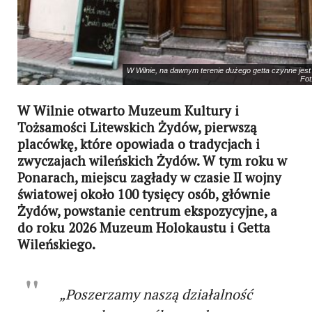
W Wilnie, na dawnym terenie dużego getta czynne jest 
Fot
W Wilnie otwarto Muzeum Kultury i
Tożsamości Litewskich Żydów, pierwszą
placówkę, które opowiada o tradycjach i
zwyczajach wileńskich Żydów. W tym roku w
Ponarach, miejscu zagłady w czasie II wojny
światowej około 100 tysięcy osób, głównie
Żydów, powstanie centrum ekspozycyjne, a
do roku 2026 Muzeum Holokaustu i Getta
Wileńskiego.
„Poszerzamy naszą działalność