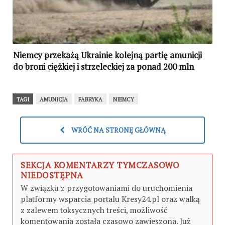
Niemcy przekażą Ukrainie kolejną partię amunicji
do broni ciężkiej i strzeleckiej za ponad 200 mln
euro
TAGI
AMUNICJA
FABRYKA
NIEMCY
WRÓĆ NA STRONĘ GŁÓWNĄ
SEKCJA KOMENTARZY TYMCZASOWO
NIEDOSTĘPNA
W związku z przygotowaniami do uruchomienia
platformy wsparcia portalu Kresy24.pl oraz walką
z zalewem toksycznych treści, możliwość
komentowania została czasowo zawieszona. Już