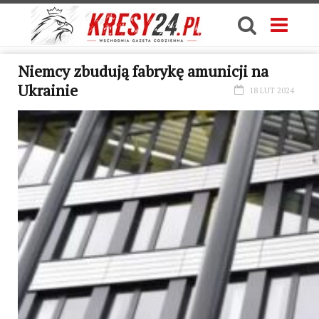
Niemcy zbudują fabrykę amunicji na
Ukrainie
18 LUT 2024