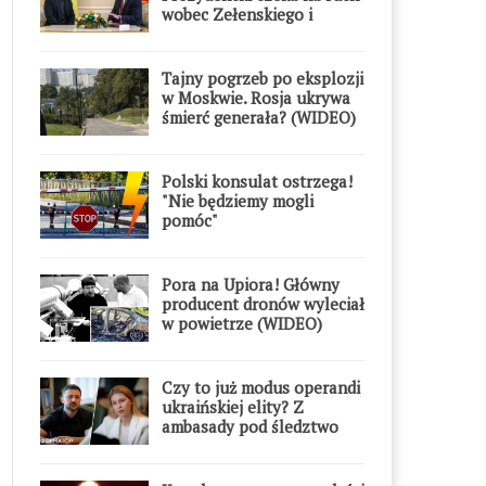
wobec Zełenskiego i
Orderu Orła Białego
Tajny pogrzeb po eksplozji
w Moskwie. Rosja ukrywa
śmierć generała? (WIDEO)
Polski konsulat ostrzega!
"Nie będziemy mogli
pomóc"
Pora na Upiora! Główny
producent dronów wyleciał
w powietrze (WIDEO)
Czy to już modus operandi
ukraińskiej elity? Z
ambasady pod śledztwo