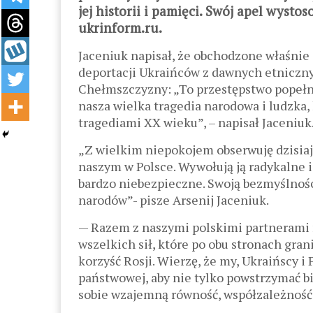
jej historii i pamięci. Swój apel wyst
ukrinform.ru.
Jaceniuk napisał, że obchodzone właśnie 
deportacji Ukraińców z dawnych etniczny
Chełmszczyzny: „To przestępstwo popełni
nasza wielka tragedia narodowa i ludzka,
tragediami XX wieku”, – napisał Jaceniuk
„Z wielkim niepokojem obserwuję dzisia
naszym w Polsce. Wywołują ją radykalne i
bardzo niebezpieczne. Swoją bezmyślnoś
narodów”- pisze Arsenij Jaceniuk.
— Razem z naszymi polskimi partnerami
wszelkich sił, które po obu stronach gran
korzyść Rosji. Wierzę, że my, Ukraińscy i
państwowej, aby nie tylko powstrzymać b
sobie wzajemną równość, współzależność 