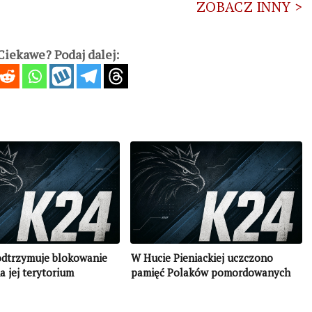
ZOBACZ INNY >
iekawe? Podaj dalej:
odtrzymuje blokowanie
W Hucie Pieniackiej uczczono
a jej terytorium
pamięć Polaków pomordowanych
przez Galizisches SS Freiwilligen
Regiment 4