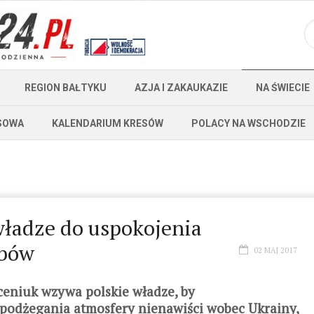
REGION BAŁTYKU
AZJA I ZAKAUKAZIE
NA ŚWIECIE
SOWA
KALENDARIUM KRESÓW
POLACY NA WSCHODZIE
władze do uspokojenia
obów
02 MAJ 2017
aceniuk wzywa polskie władze, by
 podżegania atmosfery nienawiści wobec Ukrainy,