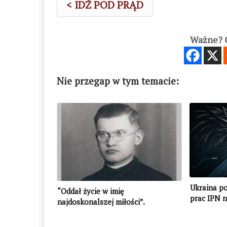
< IDŹ POD PRĄD
Ważne? C
Nie przegap w tym temacie:
Ukraina p
“Oddał życie w imię
prac IPN n
najdoskonalszej miłości”.
Rozmowa z Marią Kielar-Czaplą o
o. Ludwiku Wrodarczyku