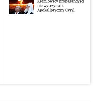
Kremlowscy propagandyści
nie wytrzymali.
Apokaliptyczny Cyryl
przesadził