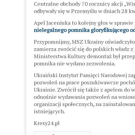
Centralne obchody 70 rocznicy akcji „Wi
odbywały się w Przemyślu w dniach 28 kwi
Apel Jaceniuka to kolejny głos w sprawi
nielegalnego pomnika gloryfikującego o
Przypomnijmy, MSZ Ukrainy oświadczyło
zamierza zwrócić się do polskich władz z
Ministerstwa Kultury demontaż był prze
pomnika nie wydano zezwolenia.
Ukraiński Instytut Pamięci Narodowej za
pozwoleń na prace poszukiwawcze pochó
Ukrainie. Zwrócił się także z apelem do 
odnośnie wydawania pozwoleń na wniosek 
organizacji społecznych, na zainstalow
istniejących.
Kresy24.pl