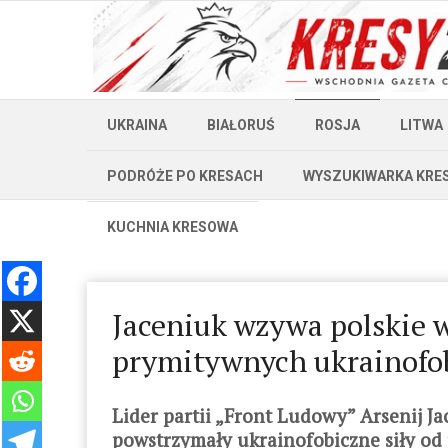
UKRAINA
BIAŁORUŚ
ROSJA
LITWA
PODRÓŻE PO KRESACH
WYSZUKIWARKA KRE
KUCHNIA KRESOWA
Jaceniuk wzywa polskie 
prymitywnych ukrainof
Lider partii „Front Ludowy” Arsenij J
powstrzymały ukrainofobiczne siły od