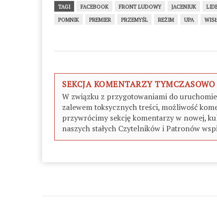
TAGI
FACEBOOK
FRONT LUDOWY
JACENIUK
LID
POMNIK
PREMIER
PRZEMYŚL
REŻIM
UPA
WIS
SEKCJA KOMENTARZY TYMCZASOWO
W związku z przygotowaniami do uruchomieni
zalewem toksycznych treści, możliwość kome
przywrócimy sekcję komentarzy w nowej, kul
naszych stałych Czytelników i Patronów wspi