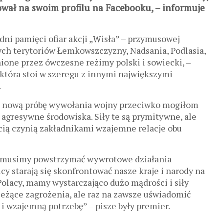
osował na swoim profilu na Facebooku, – informuje
dni pamięci ofiar akcji „Wisła” – przymusowej
ch terytoriów Łemkowszczyzny, Nadsania, Podlasia,
one przez ówczesne reżimy polski i sowiecki, –
 która stoi w szeregu z innymi największymi
.
j nową próbę wywołania wojny przeciwko mogiłom
 agresywne środowiska. Siły te są prymitywne, ale
cią czynią zakładnikami wzajemne relacje obu
 musimy powstrzymać wywrotowe działania
icy starają się skonfrontować nasze kraje i narody na
 Polacy, mamy wystarczająco dużo mądrości i siły
ieżące zagrożenia, ale raz na zawsze uświadomić
i wzajemną potrzebę” – pisze były premier.