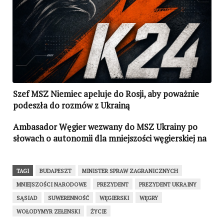
Szef MSZ Niemiec apeluje do Rosji, aby poważnie
podeszła do rozmów z Ukrainą
Ambasador Węgier wezwany do MSZ Ukrainy po
słowach o autonomii dla mniejszości węgierskiej na
Zakarpaciu
TAGI
BUDAPESZT
MINISTER SPRAW ZAGRANICZNYCH
MNIEJSZOŚCI NARODOWE
PREZYDENT
PREZYDENT UKRAINY
SĄSIAD
SUWERENNOŚĆ
WĘGIERSKI
WĘGRY
WOŁODYMYR ZEŁENSKI
ŻYCIE