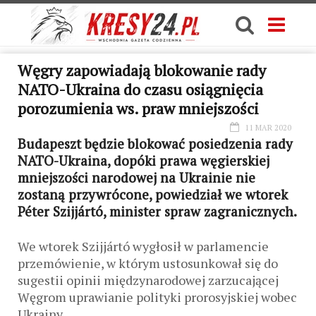
Węgry zapowiadają blokowanie rady
NATO-Ukraina do czasu osiągnięcia
porozumienia ws. praw mniejszości
11 MAR 2020
Budapeszt będzie blokować posiedzenia rady
NATO-Ukraina, dopóki prawa węgierskiej
mniejszości narodowej na Ukrainie nie
zostaną przywrócone, powiedział we wtorek
Péter Szijjártó, minister spraw zagranicznych.
We wtorek Szijjártó wygłosił w parlamencie
przemówienie, w którym ustosunkował się do
sugestii opinii międzynarodowej zarzucającej
Węgrom uprawianie polityki prorosyjskiej wobec
Ukrainy.