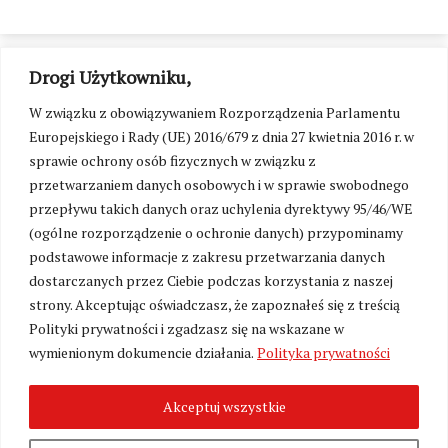
Drogi Użytkowniku,
W związku z obowiązywaniem Rozporządzenia Parlamentu
Europejskiego i Rady (UE) 2016/679 z dnia 27 kwietnia 2016 r. w
sprawie ochrony osób fizycznych w związku z
przetwarzaniem danych osobowych i w sprawie swobodnego
przepływu takich danych oraz uchylenia dyrektywy 95/46/WE
(ogólne rozporządzenie o ochronie danych) przypominamy
podstawowe informacje z zakresu przetwarzania danych
dostarczanych przez Ciebie podczas korzystania z naszej
strony. Akceptując oświadczasz, że zapoznałeś się z treścią
Polityki prywatności i zgadzasz się na wskazane w
Zmień ustawienia cookies
wymienionym dokumencie działania.
Polityka prywatności
Akceptuj wszystkie
©
Kresy24.pl
2026. Wszelkie Prawa Zastrzeżone.
O nas i Kontakt
|
Polityka prywatności