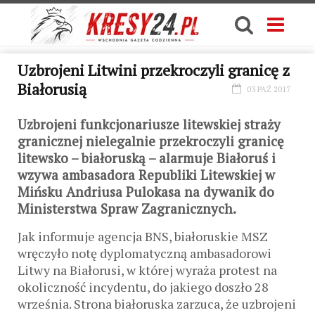
Uzbrojeni Litwini przekroczyli granicę z
Białorusią
03 PAŹ 2017
Uzbrojeni funkcjonariusze litewskiej straży
granicznej nielegalnie przekroczyli granicę
litewsko – białoruską – alarmuje Białoruś i
wzywa ambasadora Republiki Litewskiej w
Mińsku Andriusa Pulokasa na dywanik do
Ministerstwa Spraw Zagranicznych.
Jak informuje agencja BNS, białoruskie MSZ
wręczyło notę dyplomatyczną ambasadorowi
Litwy na Białorusi, w której wyraża protest na
okoliczność incydentu, do jakiego doszło 28
września. Strona białoruska zarzuca, że uzbrojeni