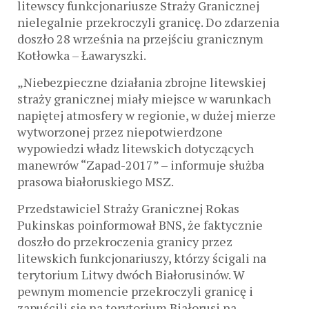
litewscy funkcjonariusze Straży Granicznej
nielegalnie przekroczyli granicę. Do zdarzenia
doszło 28 września na przejściu granicznym
Kotłowka – Ławaryszki.
„Niebezpieczne działania zbrojne litewskiej
straży granicznej miały miejsce w warunkach
napiętej atmosfery w regionie, w dużej mierze
wytworzonej przez niepotwierdzone
wypowiedzi władz litewskich dotyczących
manewrów “Zapad-2017” – informuje służba
prasowa białoruskiego MSZ.
Przedstawiciel Straży Granicznej Rokas
Pukinskas poinformował BNS, że faktycznie
doszło do przekroczenia granicy przez
litewskich funkcjonariuszy, którzy ścigali na
terytorium Litwy dwóch Białorusinów. W
pewnym momencie przekroczyli granicę i
zapuścili się na terytorium Białorusi na