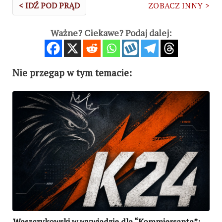
< IDŹ POD PRĄD
ZOBACZ INNY >
Ważne? Ciekawe? Podaj dalej:
Nie przegap w tym temacie:
Waszczykowski w wywiadzie dla “Kommiersanta”: