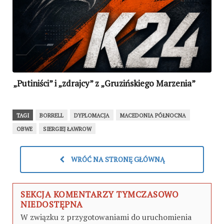
„Putiniści” i „zdrajcy” z „Gruzińskiego Marzenia”
TAGI
BORRELL
DYPLOMACJA
MACEDONIA PÓŁNOCNA
OBWE
SIERGIEJ ŁAWROW
WRÓĆ NA STRONĘ GŁÓWNĄ
SEKCJA KOMENTARZY TYMCZASOWO
NIEDOSTĘPNA
W związku z przygotowaniami do uruchomienia