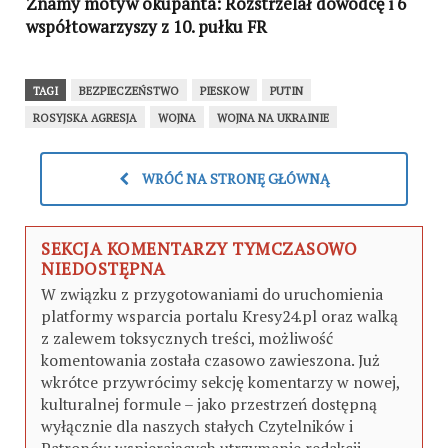
Znamy motyw okupanta: Rozstrzelał dowódcę i 6
współtowarzyszy z 10. pułku FR
TAGI
BEZPIECZEŃSTWO
PIESKOW
PUTIN
ROSYJSKA AGRESJA
WOJNA
WOJNA NA UKRAINIE
WRÓĆ NA STRONĘ GŁÓWNĄ
SEKCJA KOMENTARZY TYMCZASOWO
NIEDOSTĘPNA
W związku z przygotowaniami do uruchomienia
platformy wsparcia portalu Kresy24.pl oraz walką
z zalewem toksycznych treści, możliwość
komentowania została czasowo zawieszona. Już
wkrótce przywrócimy sekcję komentarzy w nowej,
kulturalnej formule – jako przestrzeń dostępną
wyłącznie dla naszych stałych Czytelników i