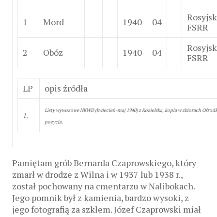
Rosyjs
1
Mord
1940
04
FSRR
Rosyjs
2
Obóz
1940
04
FSRR
LP
opis źródła
Listy wywozowe NKWD (kwiecień-maj 1940) z Kozielska, kopia w zbiorach Ośrod
1.
pozycja.
Pamiętam grób Bernarda Czaprowskiego, który
zmarł w drodze z Wilna i w 1937 lub 1938 r.,
został pochowany na cmentarzu w Nalibokach.
Jego pomnik był z kamienia, bardzo wysoki, z
jego fotografią za szkłem. Józef Czaprowski miał