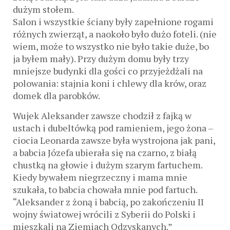
dużym stołem.
Salon i wszystkie ściany były zapełnione rogami
różnych zwierząt, a naokoło było dużo foteli. (nie
wiem, może to wszystko nie było takie duże, bo
ja byłem mały). Przy dużym domu były trzy
mniejsze budynki dla gości co przyjeżdżali na
polowania: stajnia koni i chlewy dla krów, oraz
domek dla parobków.
Wujek Aleksander zawsze chodził z fajką w
ustach i dubeltówką pod ramieniem, jego żona –
ciocia Leonarda zawsze była wystrojona jak pani,
a babcia Józefa ubierała się na czarno, z białą
chustką na głowie i dużym szarym fartuchem.
Kiedy bywałem niegrzeczny i mama mnie
szukała, to babcia chowała mnie pod fartuch.
“Aleksander z żoną i babcią, po zakończeniu II
wojny światowej wrócili z Syberii do Polski i
mieszkali na Ziemiach Odzyskanych.”