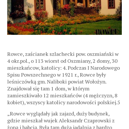
Rowce, zaścianek szlachecki pow. oszmiański w
4 okr.pol., o 113 wiorst od Oszmiany, 2 domy, 30
mieszkańcow, katolicy: 4. Podczas I Narodowego
Spisu Powszechnego w 1921 r., Rowce były
leśniczówką gm. Naliboki powiat Wołożyn.
Znajdował się tam 1 dom, w którym
zamieszkiwało 12 mieszkańców (4 mężczyzn, 8
kobiet), wszyscy katolicy narodowości polskiej.5
„Rowce wyglądały jak zajazd, duży budynek,
gdzie mieszkał wujek Aleksandr Czaprowski z
żoną i babcią. Była tam duża jadalnia z bardzo