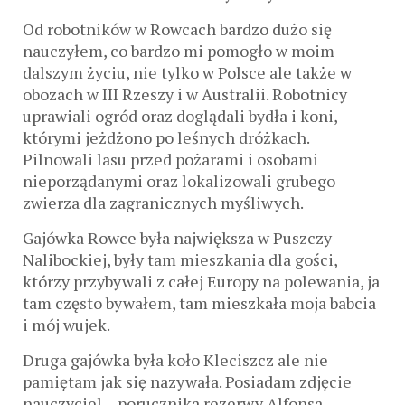
Od robotników w Rowcach bardzo dużo się
nauczyłem, co bardzo mi pomogło w moim
dalszym życiu, nie tylko w Polsce ale także w
obozach w III Rzeszy i w Australii. Robotnicy
uprawiali ogród oraz doglądali bydła i koni,
którymi jeżdżono po leśnych dróżkach.
Pilnowali lasu przed pożarami i osobami
nieporządanymi oraz lokalizowali grubego
zwierza dla zagranicznych myśliwych.
Gajówka Rowce była największa w Puszczy
Nalibockiej, były tam mieszkania dla gości,
którzy przybywali z całej Europy na polewania, ja
tam często bywałem, tam mieszkała moja babcia
i mój wujek.
Druga gajówka była koło Kleciszcz ale nie
pamiętam jak się nazywała. Posiadam zdjęcie
nauczyciel – porucznika rezerwy Alfonsa