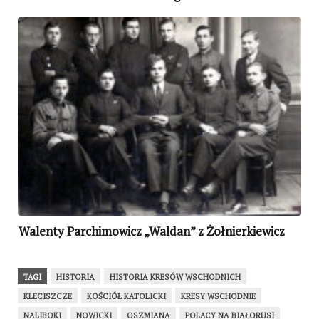
Walenty Parchimowicz „Waldan” z Żołnierkiewicz
TAGI
HISTORIA
HISTORIA KRESÓW WSCHODNICH
KLECISZCZE
KOŚCIÓŁ KATOLICKI
KRESY WSCHODNIE
NALIBOKI
NOWICKI
OSZMIANA
POLACY NA BIAŁORUSI