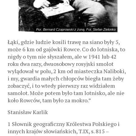
Por. Bernard Czaprowski z żoną. Fot. Stefan Zielonko
Łąki, gdzie ludzie kosili trawę na siano były 5,
może 6 km od gajówki Rowce. Co do lotniska, to
nigdy o tym nie słyszałem, ale w 1941 lub 42
roku dwa razy, dwuosobowy rosyjski smolot
wylądował w polu, 2 km od miasteczka Naliboki,
i my, gwardia małych chłopców biegła tam żeby
zobaczyć, i to wtedy pierwszy raz widziałem
samolot. Może potem było tam lotnisko, ale nie
koło Rowców, tam było za mokro.”
Stanisław Karlik
1 Słownik geograficzny Królestwa Polskiego i
innych krajów słowiańskich, T.IX, s. 815 –