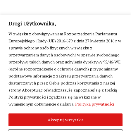
Drogi Użytkowniku,
W związku z obowiązywaniem Rozporządzenia Parlamentu
Europejskiego i Rady (UE) 2016/679 z dnia 27 kwietnia 2016 r. w
sprawie ochrony osób fizycznych w związku z
przetwarzaniem danych osobowych i w sprawie swobodnego
przepływu takich danych oraz uchylenia dyrektywy 95/46/WE
(ogólne rozporządzenie o ochronie danych) przypominamy
podstawowe informacje z zakresu przetwarzania danych
dostarczanych przez Ciebie podczas korzystania z naszej
strony. Akceptując oświadczasz, że zapoznałeś się z treścią
Polityki prywatności i zgadzasz się na wskazane w
wymienionym dokumencie działania.
Polityka prywatności
Zmień ustawienia cookies
Akceptuj wszystkie
©
Kresy24.pl
2026. Wszelkie Prawa Zastrzeżone.
O nas i Kontakt
|