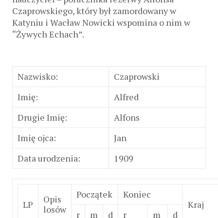
Czaprowskiego, który był zamordowany w
Katyniu i Wacław Nowicki wspomina o nim w
“Żywych Echach”.
Nazwisko:
Czaprowski
Imię:
Alfred
Drugie Imię:
Alfons
Imię ojca:
Jan
Data urodzenia:
1909
Początek
Koniec
Opis
LP
Kraj
losów
r
m
d
r
m
d