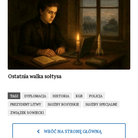
Ostatnia walka sołtysa
TAGI
DYPLOMACJA
HISTORIA
KGB
POLICJA
PREZYDENT LITWY
SŁUŻBY ROSYJSKIE
SŁUŻBY SPECJALNE
ZWIĄZEK SOWIECKI
WRÓĆ NA STRONĘ GŁÓWNĄ