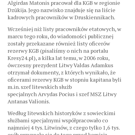
Algirdas Matonis pracował dla KGB w regionie
Dzūkija. Jego nazwisko znajduje się na liście
kadrowych pracowników w Druskiennikach.
Wcześniej niż listy pracowników etatowych, w
marcu tego roku, do wiadomości publicznej
zostały przekazane również listy oficerów
rezerwy KGB (pisaliśmy o nich na portalu
Kresy24.pl), a kilka lat temu, w 2006 roku,
ówczesny prezydent Litwy Valdas Adamkus
otrzymał dokumenty, z których wynikało, że
oficerami rezerwy KGB w stopniu kapitana byli
m.in. szef litewskich służb
specjalnych Arvydas Pocius i szef MSZ Litwy
Antanas Valionis.
Według litewskich historyków z sowieckimi
służbami specjalnymi współpracowało co
najmniej 4 tys. Litwinów, z czego tylko 1,6 tys.
osób przyznało się do tego przed komisją