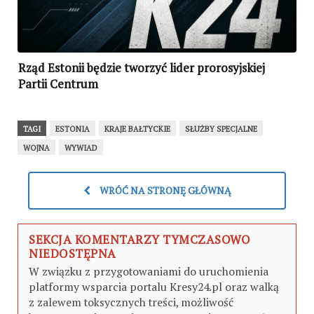
Rząd Estonii będzie tworzyć lider prorosyjskiej
Partii Centrum
TAGI
ESTONIA
KRAJE BAŁTYCKIE
SŁUŻBY SPECJALNE
WOJNA
WYWIAD
WRÓĆ NA STRONĘ GŁÓWNĄ
SEKCJA KOMENTARZY TYMCZASOWO
NIEDOSTĘPNA
W związku z przygotowaniami do uruchomienia
platformy wsparcia portalu Kresy24.pl oraz walką
z zalewem toksycznych treści, możliwość