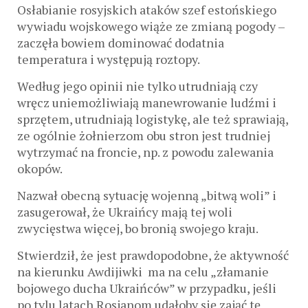
Osłabianie rosyjskich ataków szef estońskiego
wywiadu wojskowego wiąże ze zmianą pogody –
zaczęła bowiem dominować dodatnia
temperatura i występują roztopy.
Według jego opinii nie tylko utrudniają czy
wręcz uniemożliwiają manewrowanie ludźmi i
sprzętem, utrudniają logistykę, ale też sprawiają,
ze ogólnie żołnierzom obu stron jest trudniej
wytrzymać na froncie, np. z powodu zalewania
okopów.
Nazwał obecną sytuację wojenną „bitwą woli” i
zasugerował, że Ukraińcy mają tej woli
zwycięstwa więcej, bo bronią swojego kraju.
Stwierdził, że jest prawdopodobne, że aktywność
na kierunku Awdijiwki ma na celu „złamanie
bojowego ducha Ukraińców” w przypadku, jeśli
po tylu latach Rosjanom udałoby się zająć tę