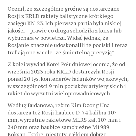
Ocenił, że szczególnie groźne są dostarczane
Rosji z KRLD rakiety balistyczne krótkiego
zasięgu KN-23. Ich pierwsza partia była niskiej
jakości – prawie co druga schodziła z kursu lub
wybuchała w powietrzu. Widać jednak, że
Rosjanie znacznie udoskonalili te pociski i teraz
trafiają one w cele “ze śmiertelną precyzją”.
Z kolei wywiad Korei Południowej ocenia, że od
września 2023 roku KRLD dostarczyła Rosji
ponad 20 tys. kontenerów ładunków wojskowych,
w szczególności 9 mln pocisków artyleryjskich i
rakiet do wyrzutni wieloprowadnicowych.
Według Budanowa, reżim Kim Dzong Una
dostarcza też Rosji haubice D-74 kalibru 107
mm, wyrzutnie rakietowe MLRS kal. 107 mm i
240 mm oraz haubice samobieżne M1989
Koksan, “które, niestety, całkiem dobrze