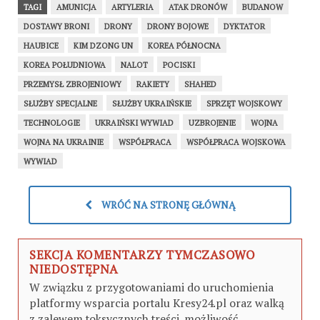
TAGI
AMUNICJA
ARTYLERIA
ATAK DRONÓW
BUDANOW
DOSTAWY BRONI
DRONY
DRONY BOJOWE
DYKTATOR
HAUBICE
KIM DZONG UN
KOREA PÓŁNOCNA
KOREA POŁUDNIOWA
NALOT
POCISKI
PRZEMYSŁ ZBROJENIOWY
RAKIETY
SHAHED
SŁUŻBY SPECJALNE
SŁUŻBY UKRAIŃSKIE
SPRZĘT WOJSKOWY
TECHNOLOGIE
UKRAIŃSKI WYWIAD
UZBROJENIE
WOJNA
WOJNA NA UKRAINIE
WSPÓŁPRACA
WSPÓŁPRACA WOJSKOWA
WYWIAD
WRÓĆ NA STRONĘ GŁÓWNĄ
SEKCJA KOMENTARZY TYMCZASOWO
NIEDOSTĘPNA
W związku z przygotowaniami do uruchomienia
platformy wsparcia portalu Kresy24.pl oraz walką
z zalewem toksycznych treści, możliwość