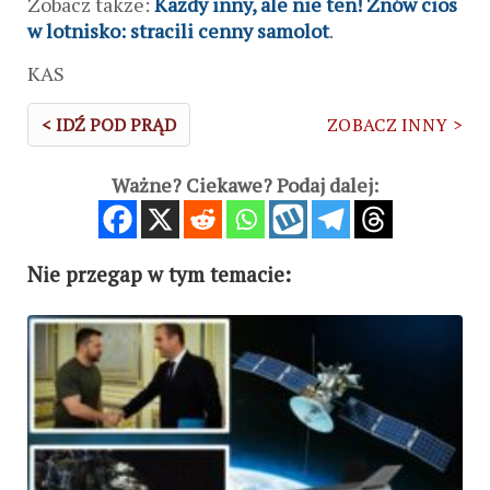
Zobacz także:
Każdy inny, ale nie ten! Znów cios
w lotnisko: stracili cenny samolot
.
KAS
< IDŹ POD PRĄD
ZOBACZ INNY >
Ważne? Ciekawe? Podaj dalej:
Nie przegap w tym temacie: