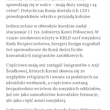
sprawdzają się w walce – mają duży zasięg i są
celne”. Dotychczas Rosja dostała ich 120 i
prawdopodobnie wkrótce przyjadą kolejne.
Jednocześnie w obwodzie kurskim nadal
stacjonuje 11 tys. żołnierzy Korei Północnej. W
czasie niedawnej wizyty w KRLD szef rosyjskiej
Rady Bezpieczeństwa, Siergiej Szojgu uzgodnił
też sprowadzenie do Rosji dużej liczby
koreańskich imigrantów zarobkowych.
Częściowo mają oni zastąpić imigrantów z Azji
Środkowej, których Kreml obawia się ze
względów religijnych i uważa za podatnych na
ukraiński werbunek, a częściowo zostaną
bezpośrednio wcieleni do rosyjskich oddziałów,
już nie jako samodzielne koreańskie formacje,
ale jako część armii rosyjskiej.
Jednocześnie Rosja przekazała Korei Północnej