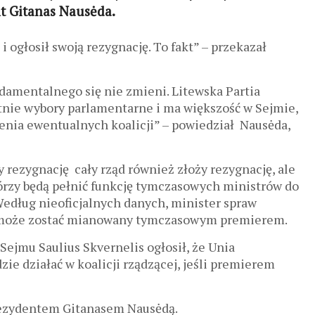
t Gitanas Nausėda.
i ogłosił swoją rezygnację. To fakt” – przekazał
ndamentalnego się nie zmieni. Litewska Partia
tnie wybory parlamentarne i ma większość w Sejmie,
enia ewentualnych koalicji” – powiedział Nausėda,
y rezygnację cały rząd również złoży rezygnację, ale
rzy będą pełnić funkcję tymczasowych ministrów do
 Według nieoficjalnych danych, minister spraw
może zostać mianowany tymczasowym premierem.
ejmu Saulius Skvernelis ogłosił, że Unia
ie działać w koalicji rządzącej, jeśli premierem
rezydentem Gitanasem Nausėdą.