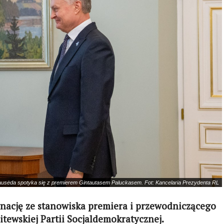
usėda spotyka się z premierem Gintautasem Paluckasem. Fot: Kancelaria Prezydenta RL
gnację ze stanowiska premiera i przewodniczącego
Litewskiej Partii Socjaldemokratycznej.