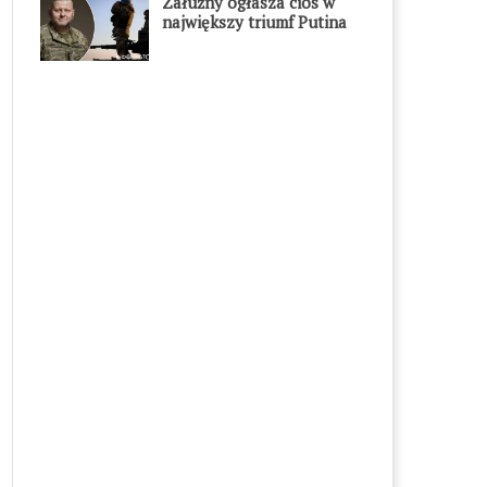
Załużny ogłasza cios w
największy triumf Putina