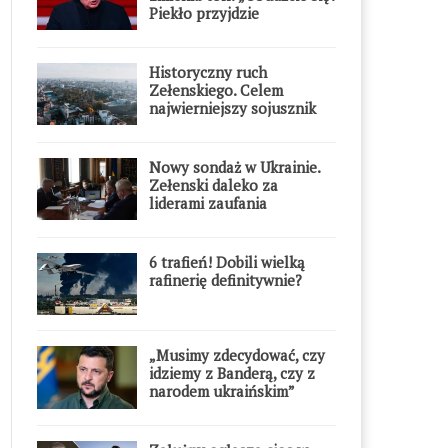
Piekło przyjdzie
błyskawicznie”
Historyczny ruch
Zełenskiego. Celem
najwierniejszy sojusznik
Putina w Europie
Nowy sondaż w Ukrainie.
Zełenski daleko za
liderami zaufania
6 trafień! Dobili wielką
rafinerię definitywnie?
„Musimy zdecydować, czy
idziemy z Banderą, czy z
narodem ukraińskim”