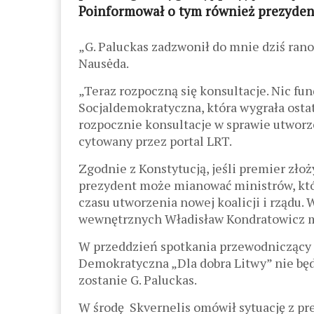
Poinformował o tym również prezyden
„G. Paluckas zadzwonił do mnie dziś rano 
Nausėda.
„Teraz rozpoczną się konsultacje. Nic fu
Socjaldemokratyczna, która wygrała osta
rozpocznie konsultacje w sprawie utworz
cytowany przez portal LRT.
Zgodnie z Konstytucją, jeśli premier złoż
prezydent może mianować ministrów, któ
czasu utworzenia nowej koalicji i rządu.
wewnętrznych Władisław Kondratowicz 
W przeddzień spotkania przewodniczący S
Demokratyczna „Dla dobra Litwy” nie będz
zostanie G. Paluckas.
W środę Skvernelis omówił sytuację z p