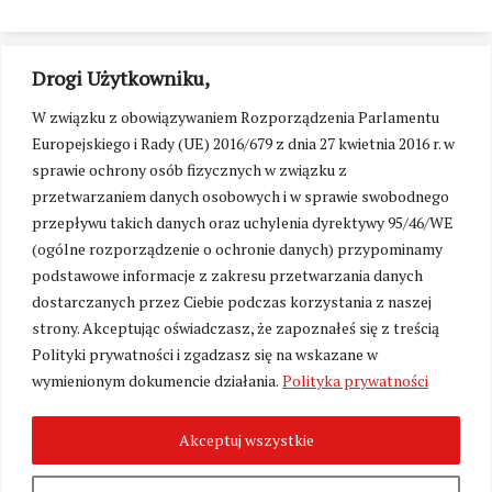
Drogi Użytkowniku,
W związku z obowiązywaniem Rozporządzenia Parlamentu
Europejskiego i Rady (UE) 2016/679 z dnia 27 kwietnia 2016 r. w
sprawie ochrony osób fizycznych w związku z
przetwarzaniem danych osobowych i w sprawie swobodnego
przepływu takich danych oraz uchylenia dyrektywy 95/46/WE
(ogólne rozporządzenie o ochronie danych) przypominamy
podstawowe informacje z zakresu przetwarzania danych
dostarczanych przez Ciebie podczas korzystania z naszej
strony. Akceptując oświadczasz, że zapoznałeś się z treścią
Polityki prywatności i zgadzasz się na wskazane w
Zmień ustawienia cookies
wymienionym dokumencie działania.
Polityka prywatności
Akceptuj wszystkie
©
Kresy24.pl
2026. Wszelkie Prawa Zastrzeżone.
O nas i Kontakt
|
Polityka prywatności