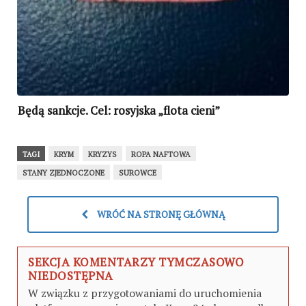
Będą sankcje. Cel: rosyjska „flota cieni”
TAGI
KRYM
KRYZYS
ROPA NAFTOWA
STANY ZJEDNOCZONE
SUROWCE
WRÓĆ NA STRONĘ GŁÓWNĄ
SEKCJA KOMENTARZY TYMCZASOWO
NIEDOSTĘPNA
W związku z przygotowaniami do uruchomienia