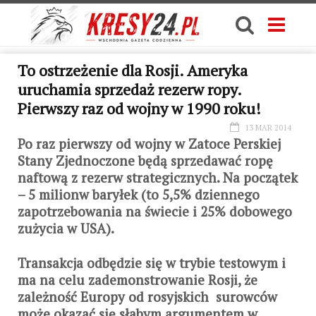
To ostrzeżenie dla Rosji. Ameryka
uruchamia sprzedaż rezerw ropy.
Pierwszy raz od wojny w 1990 roku!
13 MAR 2014
Po raz pierwszy od wojny w Zatoce Perskiej
Stany Zjednoczone będą sprzedawać ropę
naftową z rezerw strategicznych. Na początek
– 5 milionw baryłek (to 5,5% dziennego
zapotrzebowania na świecie i 25% dobowego
zużycia w USA).
Transakcja odbędzie się w trybie testowym i
ma na celu zademonstrowanie Rosji, że
zależność Europy od rosyjskich surowców
może okazać się słabym argumentem w