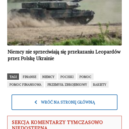
Niemcy nie sprzeciwiają się przekazaniu Leopardów
przez Polskę Ukrainie
TAGI
FINANSE
NIEMCY
POCISKI
POMOC
POMOC FINANSOWA
PRZEMYSŁ ZBROJENIOWY
RAKIETY
WRÓĆ NA STRONĘ GŁÓWNĄ
SEKCJA KOMENTARZY TYMCZASOWO
NIEDOSTĘPNA